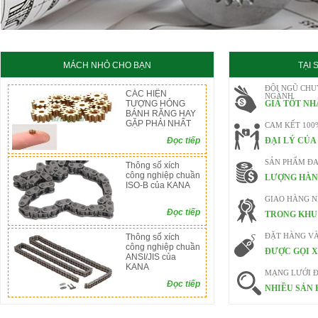
MÁCH NHỎ CHO BẠN
TẠI
ĐỘI NGŨ CHU
CÁC HIỆN
NGÀNH
TƯỢNG HỎNG
GIÁ TỐT NH
BÁNH RĂNG HAY
GẶP PHẢI NHẤT
CAM KẾT 100
Đọc tiếp
ĐẠI LÝ CỦA
SẢN PHẨM ĐA
Thông số xích
công nghiệp chuần
LƯỢNG HÀN
ISO-B của KANA
GIAO HÀNG 
Đọc tiếp
TRONG KHU 
Thông số xích
ĐẶT HÀNG V
công nghiệp chuần
ĐƯỢC GỌI X
ANSI/JIS của
KANA
MẠNG LƯỚI Đ
Đọc tiếp
NHIỀU SẢN 