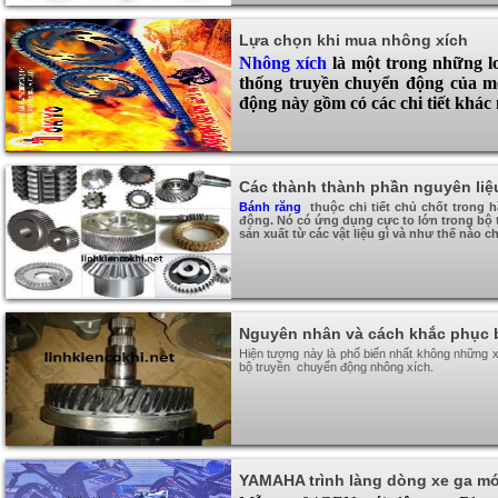
Lựa chọn khi mua nhông xích
Nhông xích
là một trong những lo
thống truyền chuyển động của mộ
động này gồm có các chi tiết khác
Các thành thành phần nguyên liệ
Bánh răng
thuộc chi tiết chủ chốt trong 
động. Nó có ứng dụng cực to lớn trong bộ t
sản xuất từ các vật liệu gì và như thế nào c
Nguyên nhân và cách khắc phục 
Hiện tượng này là phổ biến nhất không những 
bộ truyền chuyển động nhông xích.
YAMAHA trình làng dòng xe ga mớ