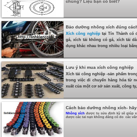
KC8020
HT8020
chúng? Liệu bạn có biết?
Bảo dưỡng nhông xích đúng các
Xích công nghiệp
tại Tín Thành có 
gá, xích tải không có gá, xích tải 
dụng khác nhau trong nhiều loại băn
Lưu ý khi mua xích công nghiệp
Xích tải công nghiệp -sản phẩm tro
trong việc di chuyển hàng hóa từ n
xuất của một cơ sở sản xuất, công ty
Cách bảo dưỡng nhông xích- hãy
Nhông xích
được tu sửa định kỳ sẽ giúp x
được các tai nạn không đáng có do các vấn 