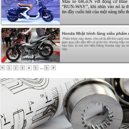
Mẫu xe 04GEN với động cơ Blue C
“RUN-WAY”, khi nhìn vào nó la thấ
tin đầy cuốn hút của một nàng tiểu t
Honda Nhật trình làng siêu phẩm
Phân khúc này được cho sẽ là đối thủ cạnh tran
gian qua.Lần đầu tiên rò gỉ tin tức nhưng mẫu x
háo hức tò mò tìm hiểu.Hãng Honda này dự kiế
này.
...
1
2
3
4
5
5