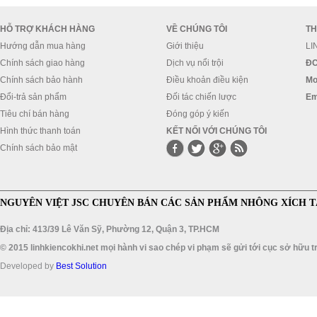
HỖ TRỢ KHÁCH HÀNG
VỀ CHÚNG TÔI
TH
Hướng dẫn mua hàng
Giới thiệu
LI
Chính sách giao hàng
Dịch vụ nổi trội
ĐC
Chính sách bảo hành
Điều khoản điều kiện
Mo
Đổi-trả sản phẩm
Đối tác chiến lược
Em
Tiêu chí bán hàng
Đóng góp ý kiến
Hình thức thanh toán
KẾT NỐI VỚI CHÚNG TÔI
Chính sách bảo mật
NGUYÊN VIỆT JSC CHUYÊN BÁN CÁC SẢN PHẨM NHÔNG XÍCH T
Địa chỉ: 413/39 Lê Văn Sỹ, Phường 12, Quận 3, TP.HCM
© 2015 linhkiencokhi.net mọi hành vi sao chép vi phạm sẽ gửi tới cục sở hữu tr
Developed by
Best Solution