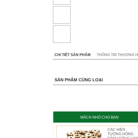
KC8020
HT8
CHI TIẾT SẢN PHẨM
THÔNG TIN THƯƠNG H
SẢN PHẨM CÙNG LOẠI
MÁCH NHỎ CHO BẠN
CÁC HIỆN
TƯỢNG HỎNG