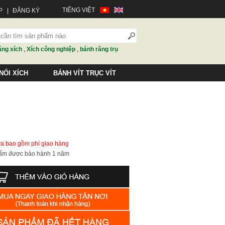
TIẾNG VIỆT
P
|
ĐĂNG KÝ
ăng xích
,
Xích công nghiệp
,
bánh răng trụ
NỐI XÍCH
BÁNH VÍT TRỤC VÍT
ưa bao gồm phí giao hàng
hẩm được bảo hành 1 năm