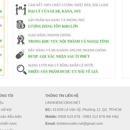
CAM KẾT 100% CHẤT LƯỢNG NHẬT BẢN, ĐÀI LOAN
ếp
ĐẠI LÝ CỦA GEAR, KANA, SNS
SẢN PHẨM ĐA DẠNG VÀ PHONG PHÚ
n
LƯỢNG HÀNG TỒN KHO LỚN
GIAO HÀNG NHANH CHÓNG
ếp
TRONG KHU VỰC NỘI THÀNH VÀ NGOẠI TỈNH
ĐẶT HÀNG VÀ MUA HÀNG ONLINE NHANH CHÓNG
n
ĐƯỢC GỌI XÁC NHẬN SAU ÍT PHÚT
MẠNG LƯỚI ĐẠI LÝ RỘNG KHẮP CẢ NƯỚC
ếp
NHIỀU SẢN PHẨM ĐƯỢC ƯU ĐÃI VỀ GIÁ
ÚNG TÔI
THÔNG TIN LIÊN HỆ
iệu
LINHKIENCOKHI.NET
nổi trội
ĐC:
413/39 Lê Văn Sỹ, Phường 12, Q3, TP.HCM
oản điều kiện
Mobile:
0908 019 678 - 0983 313 878 (Mr Hải)
 chiến lược
Email:
linhkiencokhi.net@gmail.com