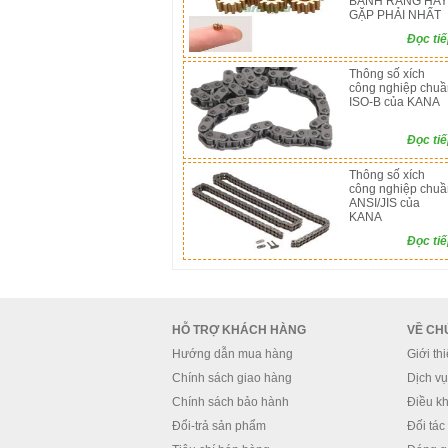
BÁNH RĂNG HAY
GẶP PHẢI NHẤT
Đọc ti
Thông số xích
công nghiệp chuầ
ISO-B của KANA
Đọc ti
Thông số xích
công nghiệp chuầ
ANSI/JIS của
KANA
Đọc ti
HỖ TRỢ KHÁCH HÀNG
VỀ CH
Hướng dẫn mua hàng
Giới th
Chính sách giao hàng
Dịch vụ 
Chính sách bảo hành
Điều kh
Đổi-trả sản phẩm
Đối tác