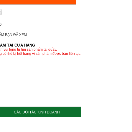
O:
ẨM BẠN ĐÃ XEM:
ẨM TẠI CỬA HÀNG
h vui lòng tự tìm sản phẩm tại quầy.
 có thể bị hết hàng vì sản phẩm được bán liên tục.
CÁC ĐỐI TÁC KINH DOANH