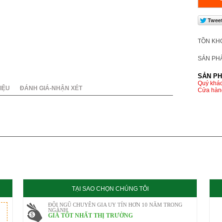
020
TỒN KH
SẢN PH
SẢN PH
Quý khác
IỆU
ĐÁNH GIÁ-NHẬN XÉT
Cửa hàng
TẠI SAO CHỌN CHÚNG TÔI
ĐỘI NGŨ CHUYÊN GIA UY TÍN HƠN 10 NĂM TRONG
NGÀNH
GIÁ TỐT NHẤT THỊ TRƯỜNG