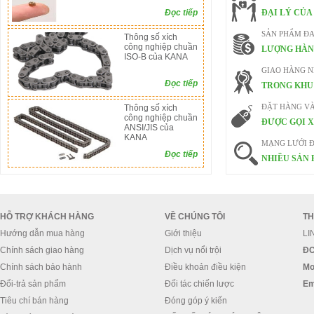
Đọc tiếp
ĐẠI LÝ CỦA
SẢN PHẨM ĐA
Thông số xích
công nghiệp chuần
LƯỢNG HÀN
ISO-B của KANA
GIAO HÀNG 
Đọc tiếp
TRONG KHU 
Thông số xích
ĐẶT HÀNG V
công nghiệp chuần
ĐƯỢC GỌI X
ANSI/JIS của
KANA
MẠNG LƯỚI Đ
Đọc tiếp
NHIỀU SẢN 
HỖ TRỢ KHÁCH HÀNG
VỀ CHÚNG TÔI
TH
Hướng dẫn mua hàng
Giới thiệu
LI
Chính sách giao hàng
Dịch vụ nổi trội
ĐC
Chính sách bảo hành
Điều khoản điều kiện
Mo
Đổi-trả sản phẩm
Đối tác chiến lược
Em
Tiêu chí bán hàng
Đóng góp ý kiến