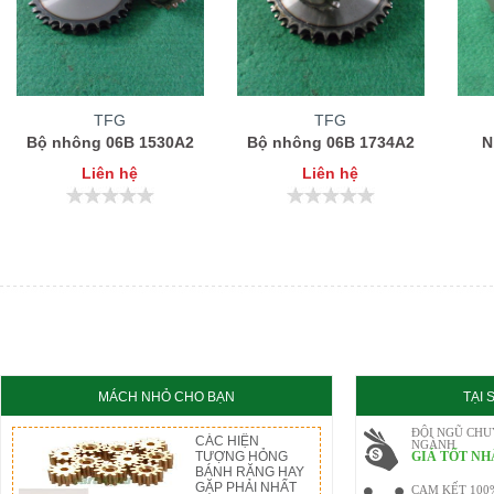
TFG
TFG
Bộ nhông 06B 1530A2
Bộ nhông 06B 1734A2
N
Liên hệ
Liên hệ
MÁCH NHỎ CHO BẠN
TẠI
ĐỘI NGŨ CHU
CÁC HIỆN
NGÀNH
TƯỢNG HỎNG
GIÁ TỐT NH
BÁNH RĂNG HAY
GẶP PHẢI NHẤT
CAM KẾT 100