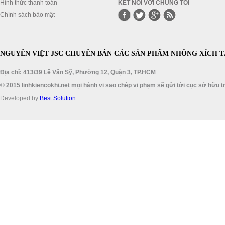
Hình thức thanh toán
KẾT NỐI VỚI CHÚNG TÔI
Chính sách bảo mật
NGUYÊN VIỆT JSC CHUYÊN BÁN CÁC SẢN PHẨM NHÔNG XÍCH T
Địa chỉ: 413/39 Lê Văn Sỹ, Phường 12, Quận 3, TP.HCM
© 2015 linhkiencokhi.net mọi hành vi sao chép vi phạm sẽ gửi tới cục sở hữu tr
Developed by
Best Solution