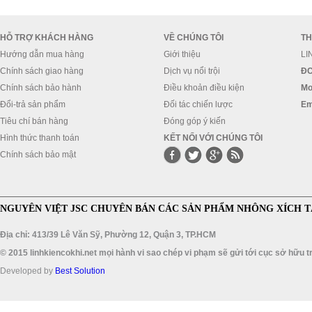
HỖ TRỢ KHÁCH HÀNG
VỀ CHÚNG TÔI
TH
Hướng dẫn mua hàng
Giới thiệu
LI
Chính sách giao hàng
Dịch vụ nổi trội
ĐC
Chính sách bảo hành
Điều khoản điều kiện
Mo
Đổi-trả sản phẩm
Đối tác chiến lược
Em
Tiêu chí bán hàng
Đóng góp ý kiến
Hình thức thanh toán
KẾT NỐI VỚI CHÚNG TÔI
Chính sách bảo mật
NGUYÊN VIỆT JSC CHUYÊN BÁN CÁC SẢN PHẨM NHÔNG XÍCH T
Địa chỉ: 413/39 Lê Văn Sỹ, Phường 12, Quận 3, TP.HCM
© 2015 linhkiencokhi.net mọi hành vi sao chép vi phạm sẽ gửi tới cục sở hữu tr
Developed by
Best Solution