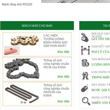
KC8020
HT8020
Bánh răng xích RS100
MÁCH NHỎ CHO BẠN
TẠI
ĐỘI NGŨ CHU
CÁC HIỆN
NGÀNH
TƯỢNG HỎNG
GIÁ TỐT NH
BÁNH RĂNG HAY
GẶP PHẢI NHẤT
CAM KẾT 100
Đọc tiếp
ĐẠI LÝ CỦA
SẢN PHẨM ĐA
Thông số xích
công nghiệp chuần
LƯỢNG HÀN
ISO-B của KANA
GIAO HÀNG 
Đọc tiếp
TRONG KHU 
Thông số xích
ĐẶT HÀNG V
công nghiệp chuần
ĐƯỢC GỌI X
ANSI/JIS của
KANA
MẠNG LƯỚI Đ
Đọc tiếp
NHIỀU SẢN 