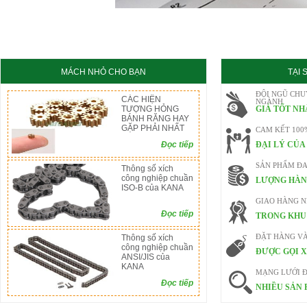
KC8020
HT8020
MÁCH NHỎ CHO BẠN
TẠI
ĐỘI NGŨ CHU
CÁC HIỆN
NGÀNH
TƯỢNG HỎNG
GIÁ TỐT NH
BÁNH RĂNG HAY
GẶP PHẢI NHẤT
CAM KẾT 100
Đọc tiếp
ĐẠI LÝ CỦA
SẢN PHẨM ĐA
Thông số xích
công nghiệp chuần
LƯỢNG HÀN
ISO-B của KANA
GIAO HÀNG 
Đọc tiếp
TRONG KHU 
Thông số xích
ĐẶT HÀNG V
công nghiệp chuần
ĐƯỢC GỌI X
ANSI/JIS của
KANA
MẠNG LƯỚI Đ
Đọc tiếp
NHIỀU SẢN 