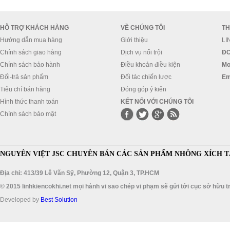
HỖ TRỢ KHÁCH HÀNG
VỀ CHÚNG TÔI
TH
Hướng dẫn mua hàng
Giới thiệu
LI
Chính sách giao hàng
Dịch vụ nổi trội
ĐC
Chính sách bảo hành
Điều khoản điều kiện
Mo
Đổi-trả sản phẩm
Đối tác chiến lược
Em
Tiêu chí bán hàng
Đóng góp ý kiến
Hình thức thanh toán
KẾT NỐI VỚI CHÚNG TÔI
Chính sách bảo mật
NGUYÊN VIỆT JSC CHUYÊN BÁN CÁC SẢN PHẨM NHÔNG XÍCH T
Địa chỉ: 413/39 Lê Văn Sỹ, Phường 12, Quận 3, TP.HCM
© 2015 linhkiencokhi.net mọi hành vi sao chép vi phạm sẽ gửi tới cục sở hữu tr
Developed by
Best Solution