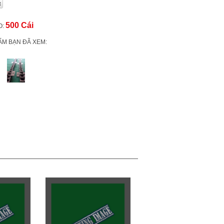
500 Cái
O:
ẨM BẠN ĐÃ XEM: