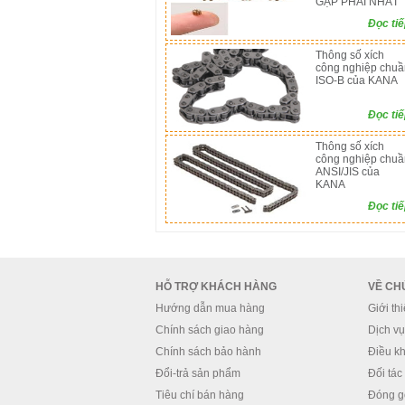
GẶP PHẢI NHẤT
Đọc ti
Thông số xích
công nghiệp chuầ
ISO-B của KANA
Đọc ti
Thông số xích
công nghiệp chuầ
ANSI/JIS của
KANA
Đọc ti
HỖ TRỢ KHÁCH HÀNG
VỀ CH
Hướng dẫn mua hàng
Giới th
Chính sách giao hàng
Dịch vụ 
Chính sách bảo hành
Điều kh
Đổi-trả sản phẩm
Đối tác
Tiêu chí bán hàng
Đóng g