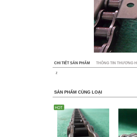
KC8020
HT8
CHI TIẾT SẢN PHẨM
THÔNG TIN THƯƠNG H
z
SẢN PHẨM CÙNG LOẠI