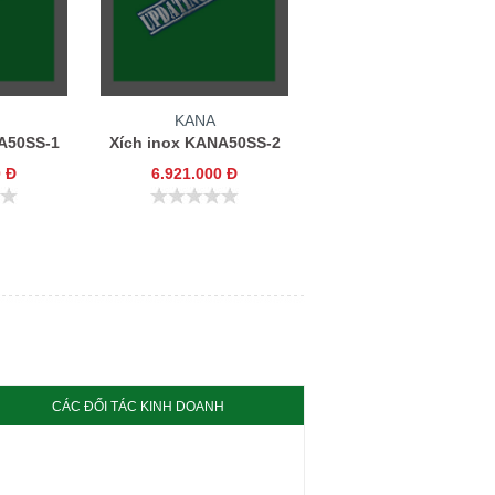
KANA
A50SS-1
Xích inox KANA50SS-2
0 Đ
6.921.000 Đ
CÁC ĐỐI TÁC KINH DOANH