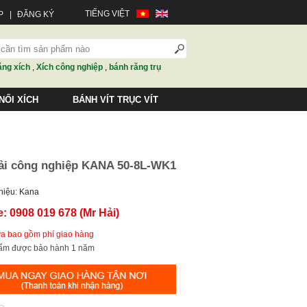
TIẾNG VIỆT
P
|
ĐĂNG KÝ
ăng xích
,
Xích công nghiệp
,
bánh răng trụ
NỐI XÍCH
BÁNH VÍT TRỤC VÍT
tải công nghiệp KANA 50-8L-WK1
hiệu: Kana
e: 0908 019 678 (Mr Hải)
ưa bao gồm phí giao hàng
hẩm được bảo hành 1 năm