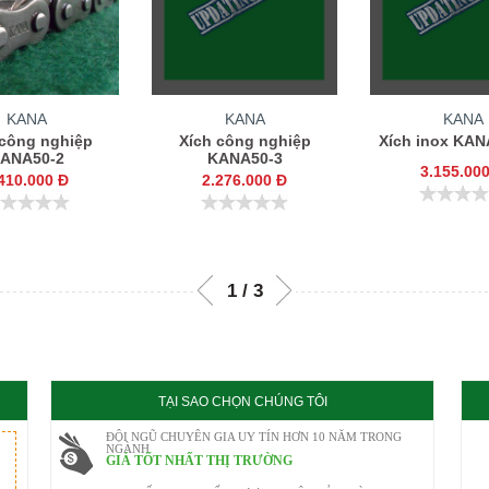
KANA
KANA
KANA
 công nghiệp
Xích công nghiệp
Xích inox KAN
ANA50-2
KANA50-3
3.155.00
410.000 Đ
2.276.000 Đ
TẠI SAO CHỌN CHÚNG TÔI
ĐỘI NGŨ CHUYÊN GIA UY TÍN HƠN 10 NĂM TRONG
NGÀNH
GIÁ TỐT NHẤT THỊ TRƯỜNG