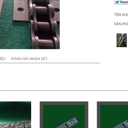
020
TỒN KH
SẢN PH
IỆU
ĐÁNH GIÁ-NHẬN XÉT