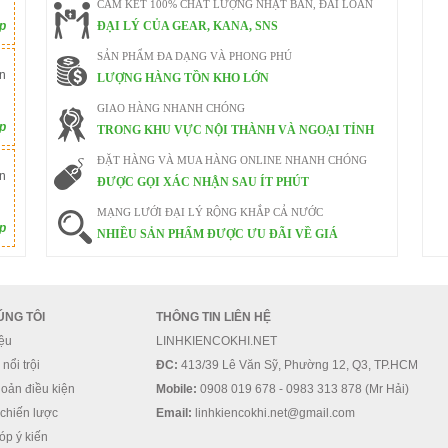
CAM KẾT 100% CHẤT LƯỢNG NHẬT BẢN, ĐÀI LOAN
ếp
ĐẠI LÝ CỦA GEAR, KANA, SNS
SẢN PHẨM ĐA DẠNG VÀ PHONG PHÚ
n
LƯỢNG HÀNG TỒN KHO LỚN
GIAO HÀNG NHANH CHÓNG
ếp
TRONG KHU VỰC NỘI THÀNH VÀ NGOẠI TỈNH
ĐẶT HÀNG VÀ MUA HÀNG ONLINE NHANH CHÓNG
n
ĐƯỢC GỌI XÁC NHẬN SAU ÍT PHÚT
MẠNG LƯỚI ĐẠI LÝ RỘNG KHẮP CẢ NƯỚC
ếp
NHIỀU SẢN PHẨM ĐƯỢC ƯU ĐÃI VỀ GIÁ
ÚNG TÔI
THÔNG TIN LIÊN HỆ
iệu
LINHKIENCOKHI.NET
nổi trội
ĐC:
413/39 Lê Văn Sỹ, Phường 12, Q3, TP.HCM
oản điều kiện
Mobile:
0908 019 678 - 0983 313 878 (Mr Hải)
 chiến lược
Email:
linhkiencokhi.net@gmail.com
óp ý kiến