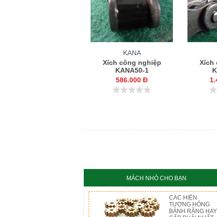
KANA
Xích công nghiệp
Xích
KANA50-1
K
586.000 Đ
1.
MÁCH NHỎ CHO BẠN
CÁC HIỆN
TƯỢNG HỎNG
BÁNH RĂNG HAY