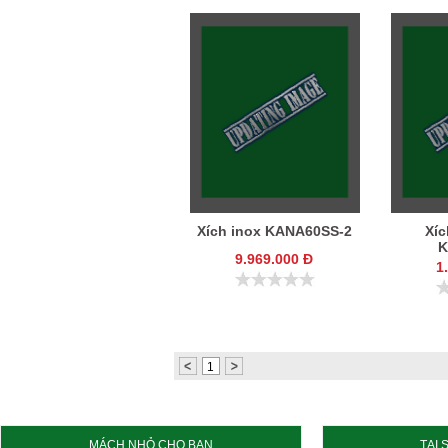
Xích inox KANA60SS-2
Xíc
K
9.969.000 Đ
1
1
MÁCH NHỎ CHO BẠN
TẠI