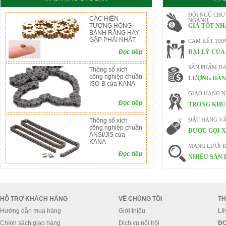
ĐỘI NGŨ CHU
CÁC HIỆN
NGÀNH
TƯỢNG HỎNG
GIÁ TỐT NH
BÁNH RĂNG HAY
GẶP PHẢI NHẤT
CAM KẾT 100
Đọc tiếp
ĐẠI LÝ CỦA
SẢN PHẨM ĐA
Thông số xích
công nghiệp chuần
LƯỢNG HÀN
ISO-B của KANA
GIAO HÀNG 
Đọc tiếp
TRONG KHU 
Thông số xích
ĐẶT HÀNG V
công nghiệp chuần
ĐƯỢC GỌI X
ANSI/JIS của
KANA
MẠNG LƯỚI Đ
Đọc tiếp
NHIỀU SẢN 
HỖ TRỢ KHÁCH HÀNG
VỀ CHÚNG TÔI
TH
Hướng dẫn mua hàng
Giới thiệu
LI
Chính sách giao hàng
Dịch vụ nổi trội
ĐC