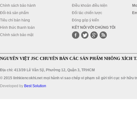
Chính sách bảo hành
Điều khoản điều kiện
Mo
Đổi-trả sản phẩm
Đối tác chiến lược
Em
Tiêu chí bán hàng
Đóng góp ý kiến
Hình thức thanh toán
KẾT NỐI VỚI CHÚNG TÔI
Chính sách bảo mật
NGUYÊN VIỆT JSC CHUYÊN BÁN CÁC SẢN PHẨM NHÔNG XÍCH T
Địa chỉ: 413/39 Lê Văn Sỹ, Phường 12, Quận 3, TP.HCM
© 2015 linhkiencokhi.net mọi hành vi sao chép vi phạm sẽ gửi tới cục sở hữu tr
Developed by
Best Solution