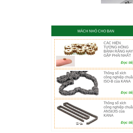
KC8020
HT8
MÁCH NHỎ CHO BẠN
CÁC HIỆN
TƯỢNG HỎNG
BÁNH RĂNG HAY
GẶP PHẢI NHẤT
Đọc ti
Thông số xích
công nghiệp chuầ
ISO-B của KANA
Đọc ti
Thông số xích
công nghiệp chuầ
ANSI/JIS của
KANA
Đọc ti