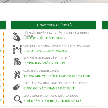
020
TẠI SAO CHỌN CHÚNG TÔI
ĐỘI NGŨ CHUYÊN GIA UY TÍN HƠN 10 NĂM TRONG
NGÀNH
GIÁ TỐT NHẤT THỊ TRƯỜNG
CAM KẾT 100% CHẤT LƯỢNG NHẬT BẢN, ĐÀI LOAN
ếp
ĐẠI LÝ CỦA GEAR, KANA, SNS
SẢN PHẨM ĐA DẠNG VÀ PHONG PHÚ
n
LƯỢNG HÀNG TỒN KHO LỚN
GIAO HÀNG NHANH CHÓNG
ếp
TRONG KHU VỰC NỘI THÀNH VÀ NGOẠI TỈNH
ĐẶT HÀNG VÀ MUA HÀNG ONLINE NHANH CHÓNG
n
ĐƯỢC GỌI XÁC NHẬN SAU ÍT PHÚT
MẠNG LƯỚI ĐẠI LÝ RỘNG KHẮP CẢ NƯỚC
ếp
NHIỀU SẢN PHẨM ĐƯỢC ƯU ĐÃI VỀ GIÁ