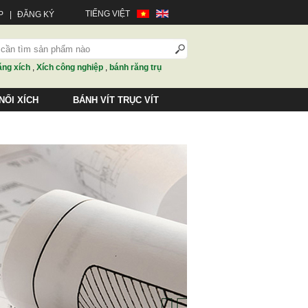
TIẾNG VIỆT
P
|
ĐĂNG KÝ
ăng xích
,
Xích công nghiệp
,
bánh răng trụ
NỐI XÍCH
BÁNH VÍT TRỤC VÍT