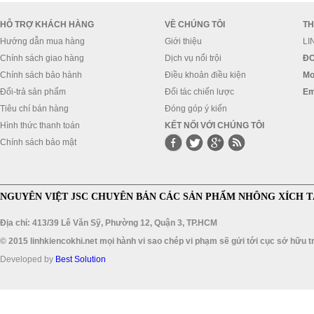
HỖ TRỢ KHÁCH HÀNG
VỀ CHÚNG TÔI
TH
Hướng dẫn mua hàng
Giới thiệu
LI
Chính sách giao hàng
Dịch vụ nổi trội
ĐC
Chính sách bảo hành
Điều khoản điều kiện
Mo
Đổi-trả sản phẩm
Đối tác chiến lược
Em
Tiêu chí bán hàng
Đóng góp ý kiến
Hình thức thanh toán
KẾT NỐI VỚI CHÚNG TÔI
Chính sách bảo mật
NGUYÊN VIỆT JSC CHUYÊN BÁN CÁC SẢN PHẨM NHÔNG XÍCH T
Địa chỉ: 413/39 Lê Văn Sỹ, Phường 12, Quận 3, TP.HCM
© 2015 linhkiencokhi.net mọi hành vi sao chép vi phạm sẽ gửi tới cục sở hữu tr
Developed by
Best Solution