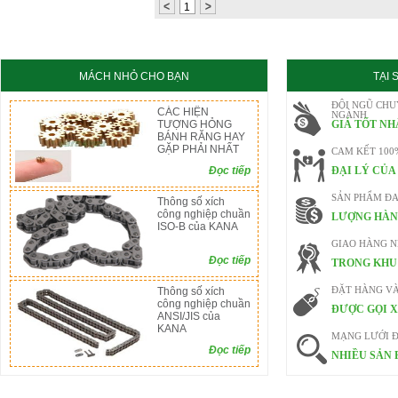
1
MÁCH NHỎ CHO BẠN
TẠI
ĐỘI NGŨ CHU
CÁC HIỆN
NGÀNH
TƯỢNG HỎNG
GIÁ TỐT NH
BÁNH RĂNG HAY
GẶP PHẢI NHẤT
CAM KẾT 100
Đọc tiếp
ĐẠI LÝ CỦA
SẢN PHẨM ĐA
Thông số xích
công nghiệp chuần
LƯỢNG HÀN
ISO-B của KANA
GIAO HÀNG 
Đọc tiếp
TRONG KHU 
Thông số xích
ĐẶT HÀNG V
công nghiệp chuần
ĐƯỢC GỌI X
ANSI/JIS của
KANA
MẠNG LƯỚI Đ
Đọc tiếp
NHIỀU SẢN 