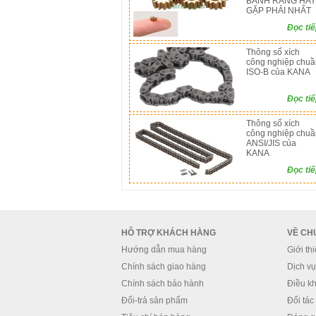
BÁNH RĂNG HAY
GẶP PHẢI NHẤT
Đọc ti
Thông số xích
công nghiệp chuầ
ISO-B của KANA
Đọc ti
Thông số xích
công nghiệp chuầ
ANSI/JIS của
KANA
Đọc ti
HỖ TRỢ KHÁCH HÀNG
VỀ CH
Hướng dẫn mua hàng
Giới th
Chính sách giao hàng
Dịch vụ 
Chính sách bảo hành
Điều kh
Đổi-trả sản phẩm
Đối tác