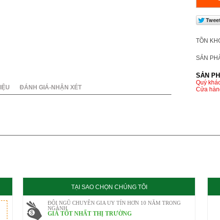
020
TỒN KH
SẢN PH
SẢN PH
Quý khác
IỆU
ĐÁNH GIÁ-NHẬN XÉT
Cửa hàng
TẠI SAO CHỌN CHÚNG TÔI
ĐỘI NGŨ CHUYÊN GIA UY TÍN HƠN 10 NĂM TRONG
NGÀNH
GIÁ TỐT NHẤT THỊ TRƯỜNG