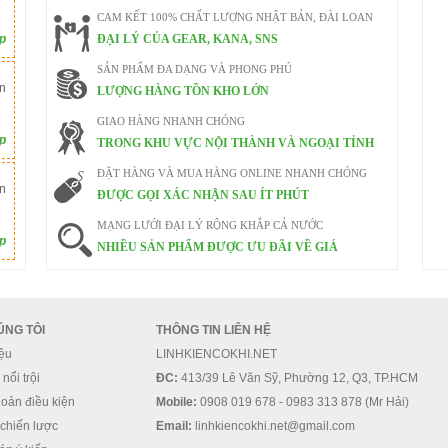
CAM KẾT 100% CHẤT LƯỢNG NHẬT BẢN, ĐÀI LOAN
ếp
ĐẠI LÝ CỦA GEAR, KANA, SNS
SẢN PHẨM ĐA DẠNG VÀ PHONG PHÚ
n
LƯỢNG HÀNG TỒN KHO LỚN
GIAO HÀNG NHANH CHÓNG
ếp
TRONG KHU VỰC NỘI THÀNH VÀ NGOẠI TỈNH
ĐẶT HÀNG VÀ MUA HÀNG ONLINE NHANH CHÓNG
n
ĐƯỢC GỌI XÁC NHẬN SAU ÍT PHÚT
MẠNG LƯỚI ĐẠI LÝ RỘNG KHẮP CẢ NƯỚC
ếp
NHIỀU SẢN PHẨM ĐƯỢC ƯU ĐÃI VỀ GIÁ
ÚNG TÔI
THÔNG TIN LIÊN HỆ
iệu
LINHKIENCOKHI.NET
nổi trội
ĐC:
413/39 Lê Văn Sỹ, Phường 12, Q3, TP.HCM
oản điều kiện
Mobile:
0908 019 678 - 0983 313 878 (Mr Hải)
 chiến lược
Email:
linhkiencokhi.net@gmail.com