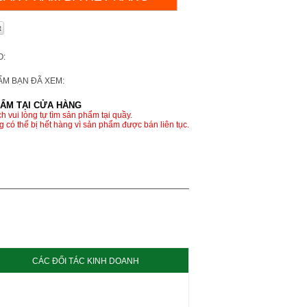
O:
ẨM BẠN ĐÃ XEM:
ẨM TẠI CỬA HÀNG
h vui lòng tự tìm sản phẩm tại quầy.
 có thể bị hết hàng vì sản phẩm được bán liên tục.
CÁC ĐỐI TÁC KINH DOANH