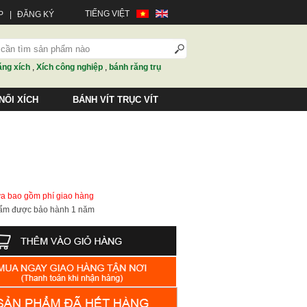
TIẾNG VIỆT
P
|
ĐĂNG KÝ
ăng xích
,
Xích công nghiệp
,
bánh răng trụ
NỐI XÍCH
BÁNH VÍT TRỤC VÍT
ưa bao gồm phí giao hàng
hẩm được bảo hành 1 năm