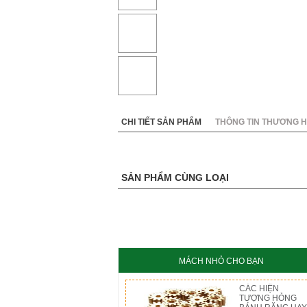
KC8020
HT8
CHI TIẾT SẢN PHẨM
THÔNG TIN THƯƠNG H
SẢN PHẨM CÙNG LOẠI
MÁCH NHỎ CHO BẠN
CÁC HIỆN
TƯỢNG HỎNG