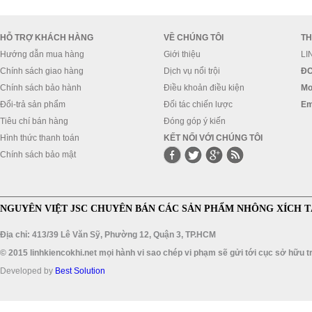
HỖ TRỢ KHÁCH HÀNG
VỀ CHÚNG TÔI
TH
Hướng dẫn mua hàng
Giới thiệu
LI
Chính sách giao hàng
Dịch vụ nổi trội
ĐC
Chính sách bảo hành
Điều khoản điều kiện
Mo
Đổi-trả sản phẩm
Đối tác chiến lược
Em
Tiêu chí bán hàng
Đóng góp ý kiến
Hình thức thanh toán
KẾT NỐI VỚI CHÚNG TÔI
Chính sách bảo mật
NGUYÊN VIỆT JSC CHUYÊN BÁN CÁC SẢN PHẨM NHÔNG XÍCH T
Địa chỉ: 413/39 Lê Văn Sỹ, Phường 12, Quận 3, TP.HCM
© 2015 linhkiencokhi.net mọi hành vi sao chép vi phạm sẽ gửi tới cục sở hữu tr
Developed by
Best Solution