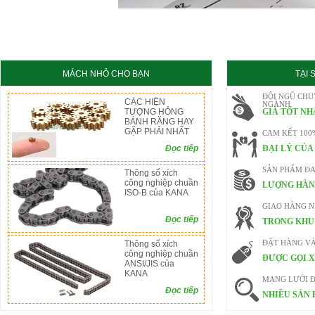
KC8020
HT8020
MÁCH NHỎ CHO BẠN
TẠI
ĐỘI NGŨ CHU
CÁC HIỆN
NGÀNH
TƯỢNG HỎNG
GIÁ TỐT NH
BÁNH RĂNG HAY
GẶP PHẢI NHẤT
CAM KẾT 100
Đọc tiếp
ĐẠI LÝ CỦA
SẢN PHẨM ĐA
Thông số xích
công nghiệp chuần
LƯỢNG HÀN
ISO-B của KANA
GIAO HÀNG 
Đọc tiếp
TRONG KHU 
Thông số xích
ĐẶT HÀNG V
công nghiệp chuần
ĐƯỢC GỌI X
ANSI/JIS của
KANA
MẠNG LƯỚI Đ
Đọc tiếp
NHIỀU SẢN 