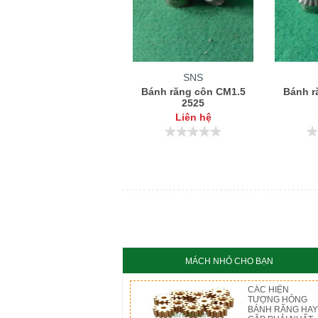
SNS
Bánh răng côn CM1.5
Bánh r
2525
Liên hệ
MÁCH NHỎ CHO BẠN
CÁC HIỆN
TƯỢNG HỎNG
BÁNH RĂNG HAY