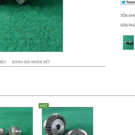
020
TỒN KH
SẢN PH
IỆU
ĐÁNH GIÁ-NHẬN XÉT