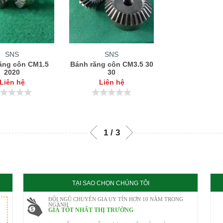
SNS
SNS
ăng côn CM1.5
Bánh răng côn CM3.5 30
2020
30
Liên hệ
Liên hệ
TẠI SAO CHỌN CHÚNG TÔI
ĐỘI NGŨ CHUYÊN GIA UY TÍN HƠN 10 NĂM TRONG
NGÀNH
GIÁ TỐT NHẤT THỊ TRƯỜNG