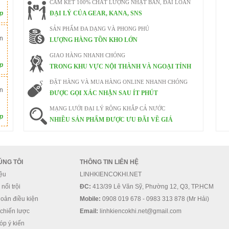
CAM KẾT 100% CHẤT LƯỢNG NHẬT BẢN, ĐÀI LOAN
ếp
ĐẠI LÝ CỦA GEAR, KANA, SNS
SẢN PHẨM ĐA DẠNG VÀ PHONG PHÚ
n
LƯỢNG HÀNG TỒN KHO LỚN
GIAO HÀNG NHANH CHÓNG
ếp
TRONG KHU VỰC NỘI THÀNH VÀ NGOẠI TỈNH
ĐẶT HÀNG VÀ MUA HÀNG ONLINE NHANH CHÓNG
n
ĐƯỢC GỌI XÁC NHẬN SAU ÍT PHÚT
MẠNG LƯỚI ĐẠI LÝ RỘNG KHẮP CẢ NƯỚC
ếp
NHIỀU SẢN PHẨM ĐƯỢC ƯU ĐÃI VỀ GIÁ
ÚNG TÔI
THÔNG TIN LIÊN HỆ
iệu
LINHKIENCOKHI.NET
nổi trội
ĐC:
413/39 Lê Văn Sỹ, Phường 12, Q3, TP.HCM
oản điều kiện
Mobile:
0908 019 678 - 0983 313 878 (Mr Hải)
 chiến lược
Email:
linhkiencokhi.net@gmail.com
óp ý kiến