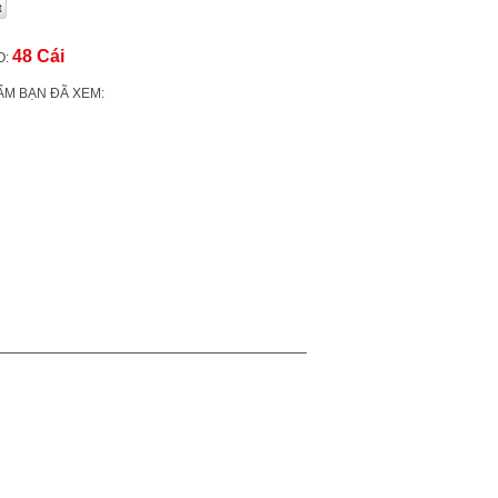
48 Cái
O:
ẨM BẠN ĐÃ XEM: