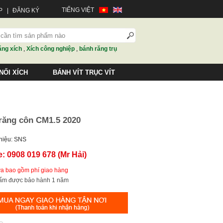
TIẾNG VIỆT
P
|
ĐĂNG KÝ
ăng xích
,
Xích công nghiệp
,
bánh răng trụ
NỐI XÍCH
BÁNH VÍT TRỤC VÍT
răng côn CM1.5 2020
hiệu: SNS
e: 0908 019 678 (Mr Hải)
ưa bao gồm phí giao hàng
hẩm được bảo hành 1 năm