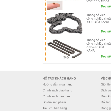
GẶP PHẢI NHẤT
Đọc ti
Thông số xích
công nghiệp chuầ
ISO-B của KANA
Đọc ti
Thông số xích
công nghiệp chuầ
ANSI/JIS của
KANA
Đọc ti
HỖ TRỢ KHÁCH HÀNG
VỀ CH
Hướng dẫn mua hàng
Giới th
Chính sách giao hàng
Dịch vụ 
Chính sách bảo hành
Điều kh
Đổi-trả sản phẩm
Đối tác
Tiêu chí bán hàng
Đóng g