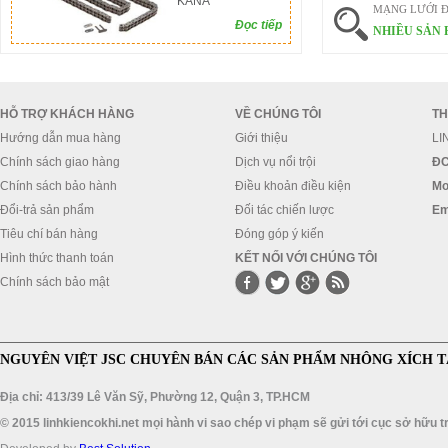
KANA
MẠNG LƯỚI Đ
Đọc tiếp
NHIỀU SẢN 
HỖ TRỢ KHÁCH HÀNG
VỀ CHÚNG TÔI
TH
Hướng dẫn mua hàng
Giới thiệu
LI
Chính sách giao hàng
Dịch vụ nổi trội
ĐC
Chính sách bảo hành
Điều khoản điều kiện
Mo
Đổi-trả sản phẩm
Đối tác chiến lược
Em
Tiêu chí bán hàng
Đóng góp ý kiến
Hình thức thanh toán
KẾT NỐI VỚI CHÚNG TÔI
Chính sách bảo mật
NGUYÊN VIỆT JSC CHUYÊN BÁN CÁC SẢN PHẨM NHÔNG XÍCH T
Địa chỉ: 413/39 Lê Văn Sỹ, Phường 12, Quận 3, TP.HCM
© 2015 linhkiencokhi.net mọi hành vi sao chép vi phạm sẽ gửi tới cục sở hữu tr