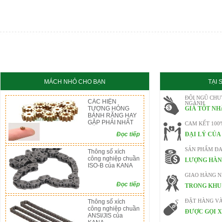
MÁCH NHỎ CHO BẠN
TẠI
ĐỘI NGŨ CHU
CÁC HIỆN
NGÀNH
TƯỢNG HỎNG
GIÁ TỐT NH
BÁNH RĂNG HAY
GẶP PHẢI NHẤT
CAM KẾT 100
Đọc tiếp
ĐẠI LÝ CỦA
SẢN PHẨM ĐA
Thông số xích
công nghiệp chuần
LƯỢNG HÀN
ISO-B của KANA
GIAO HÀNG 
Đọc tiếp
TRONG KHU 
Thông số xích
ĐẶT HÀNG V
công nghiệp chuần
ĐƯỢC GỌI X
ANSI/JIS của