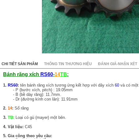
KC8020
HT8020
CHI TIẾT SẢN PHẨM
THÔNG TIN THƯƠNG HIỆU
ĐÁNH GIÁ-NHẬN XÉT
Bánh răng xích
RS60
-
14
TB
:
1
. RS60
:
tên bánh răng xích tương ứng kết hợp với dây xích
60
và có một 
- P (bước xích, pitch) : 19.05mm
- B (bề dày răng): 11.7mm.
- Dr (đường kính con lăn): 11.91mm
2.
14
:
Số răng
3.
TB
:
Loại có gù (mayer) một bên.
4. Vật liệu:
C45
5. Gia công theo yêu cầu: