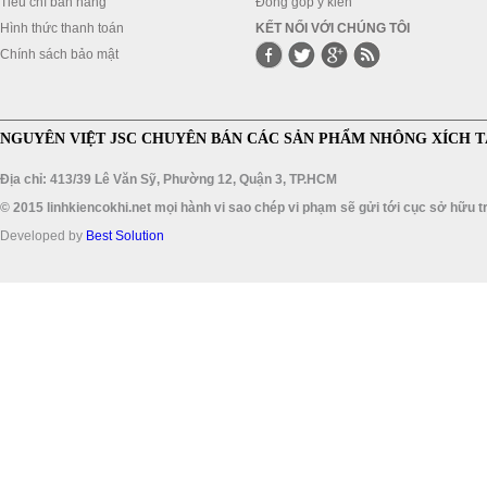
Tiêu chí bán hàng
Đóng góp ý kiến
Hình thức thanh toán
KẾT NỐI VỚI CHÚNG TÔI
Chính sách bảo mật
NGUYÊN VIỆT JSC CHUYÊN BÁN CÁC SẢN PHẨM NHÔNG XÍCH T
Địa chỉ: 413/39 Lê Văn Sỹ, Phường 12, Quận 3, TP.HCM
© 2015 linhkiencokhi.net mọi hành vi sao chép vi phạm sẽ gửi tới cục sở hữu tr
Developed by
Best Solution