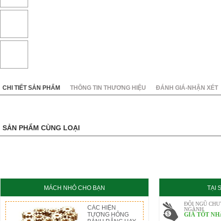
KC8020
HT8020
CHI TIẾT SẢN PHẨM
THÔNG TIN THƯƠNG HIỆU
ĐÁNH GIÁ-NHẬN XÉT
SẢN PHẨM CÙNG LOẠI
MÁCH NHỎ CHO BẠN
TẠI
ĐỘI NGŨ CHU
CÁC HIỆN
NGÀNH
TƯỢNG HỎNG
GIÁ TỐT NH