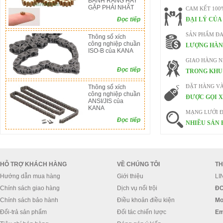
BÁNH RĂNG HAY
GẶP PHẢI NHẤT
CAM KẾT 100
Đọc tiếp
ĐẠI LÝ CỦA
SẢN PHẨM ĐA
Thông số xích
công nghiệp chuần
LƯỢNG HÀN
ISO-B của KANA
GIAO HÀNG 
Đọc tiếp
TRONG KHU 
Thông số xích
ĐẶT HÀNG V
công nghiệp chuần
ĐƯỢC GỌI X
ANSI/JIS của
KANA
MẠNG LƯỚI Đ
Đọc tiếp
NHIỀU SẢN 
HỖ TRỢ KHÁCH HÀNG
VỀ CHÚNG TÔI
TH
Hướng dẫn mua hàng
Giới thiệu
LI
Chính sách giao hàng
Dịch vụ nổi trội
ĐC
Chính sách bảo hành
Điều khoản điều kiện
Mo
Đổi-trả sản phẩm
Đối tác chiến lược
Em