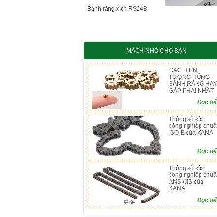
KC8020
HT8
Bánh răng xích RS24B
MÁCH NHỎ CHO BẠN
CÁC HIỆN
TƯỢNG HỎNG
BÁNH RĂNG HAY
GẶP PHẢI NHẤT
Đọc ti
Thông số xích
công nghiệp chuầ
ISO-B của KANA
Đọc ti
Thông số xích
công nghiệp chuầ
ANSI/JIS của
KANA
Đọc ti