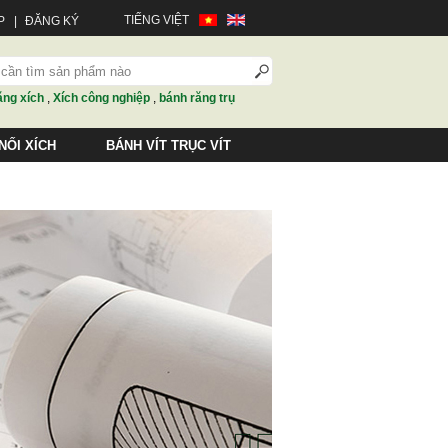
TIẾNG VIỆT
P
|
ĐĂNG KÝ
ăng xích
,
Xích công nghiệp
,
bánh răng trụ
NỐI XÍCH
BÁNH VÍT TRỤC VÍT