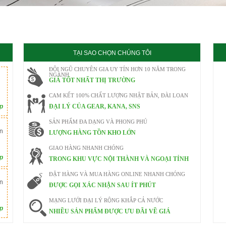
020
TẠI SAO CHỌN CHÚNG TÔI
ĐỘI NGŨ CHUYÊN GIA UY TÍN HƠN 10 NĂM TRONG
NGÀNH
GIÁ TỐT NHẤT THỊ TRƯỜNG
CAM KẾT 100% CHẤT LƯỢNG NHẬT BẢN, ĐÀI LOAN
ếp
ĐẠI LÝ CỦA GEAR, KANA, SNS
SẢN PHẨM ĐA DẠNG VÀ PHONG PHÚ
n
LƯỢNG HÀNG TỒN KHO LỚN
GIAO HÀNG NHANH CHÓNG
ếp
TRONG KHU VỰC NỘI THÀNH VÀ NGOẠI TỈNH
ĐẶT HÀNG VÀ MUA HÀNG ONLINE NHANH CHÓNG
n
ĐƯỢC GỌI XÁC NHẬN SAU ÍT PHÚT
MẠNG LƯỚI ĐẠI LÝ RỘNG KHẮP CẢ NƯỚC
ếp
NHIỀU SẢN PHẨM ĐƯỢC ƯU ĐÃI VỀ GIÁ