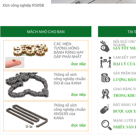
KC8020
HT8020
Xích công nghiệp RS05B
MÁCH NHỎ CHO BẠN
TẠI
ĐỘI NGŨ CHU
CÁC HIỆN
NGÀNH
TƯỢNG HỎNG
GIÁ TỐT NH
BÁNH RĂNG HAY
GẶP PHẢI NHẤT
CAM KẾT 100
Đọc tiếp
ĐẠI LÝ CỦA
SẢN PHẨM ĐA
Thông số xích
công nghiệp chuần
LƯỢNG HÀN
ISO-B của KANA
GIAO HÀNG 
Đọc tiếp
TRONG KHU 
Thông số xích
ĐẶT HÀNG V
công nghiệp chuần
ĐƯỢC GỌI X
ANSI/JIS của
KANA
MẠNG LƯỚI Đ
Đọc tiếp
NHIỀU SẢN 