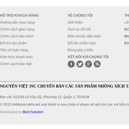
HỖ TRỢ KHÁCH HÀNG
VỀ CHÚNG TÔI
TH
Hướng dẫn mua hàng
Giới thiệu
LI
Chính sách giao hàng
Dịch vụ nổi trội
ĐC
Chính sách bảo hành
Điều khoản điều kiện
Mo
Đổi-trả sản phẩm
Đối tác chiến lược
Em
Tiêu chí bán hàng
Đóng góp ý kiến
Hình thức thanh toán
KẾT NỐI VỚI CHÚNG TÔI
Chính sách bảo mật
NGUYÊN VIỆT JSC CHUYÊN BÁN CÁC SẢN PHẨM NHÔNG XÍCH T
Địa chỉ: 413/39 Lê Văn Sỹ, Phường 12, Quận 3, TP.HCM
© 2015 linhkiencokhi.net mọi hành vi sao chép vi phạm sẽ gửi tới cục sở hữu tr
Developed by
Best Solution