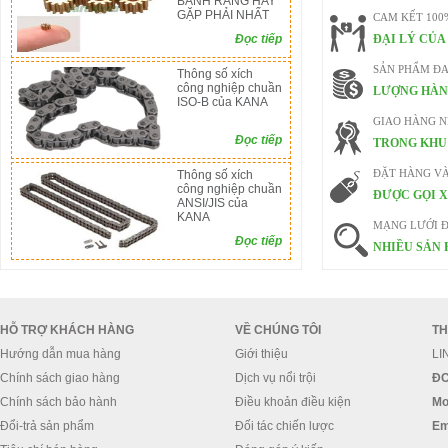
BÁNH RĂNG HAY
GẶP PHẢI NHẤT
CAM KẾT 100
Đọc tiếp
ĐẠI LÝ CỦA
SẢN PHẨM ĐA
Thông số xích
công nghiệp chuần
LƯỢNG HÀN
ISO-B của KANA
GIAO HÀNG 
Đọc tiếp
TRONG KHU 
Thông số xích
ĐẶT HÀNG V
công nghiệp chuần
ĐƯỢC GỌI X
ANSI/JIS của
KANA
MẠNG LƯỚI Đ
Đọc tiếp
NHIỀU SẢN 
HỖ TRỢ KHÁCH HÀNG
VỀ CHÚNG TÔI
TH
Hướng dẫn mua hàng
Giới thiệu
LI
Chính sách giao hàng
Dịch vụ nổi trội
ĐC
Chính sách bảo hành
Điều khoản điều kiện
Mo
Đổi-trả sản phẩm
Đối tác chiến lược
Em