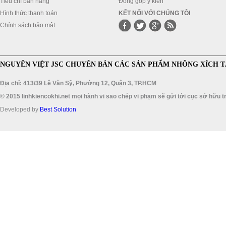
Tiêu chí bán hàng
Đóng góp ý kiến
Hình thức thanh toán
KẾT NỐI VỚI CHÚNG TÔI
Chính sách bảo mật
NGUYÊN VIỆT JSC CHUYÊN BÁN CÁC SẢN PHẨM NHÔNG XÍCH T
Địa chỉ: 413/39 Lê Văn Sỹ, Phường 12, Quận 3, TP.HCM
© 2015 linhkiencokhi.net mọi hành vi sao chép vi phạm sẽ gửi tới cục sở hữu tr
Developed by
Best Solution