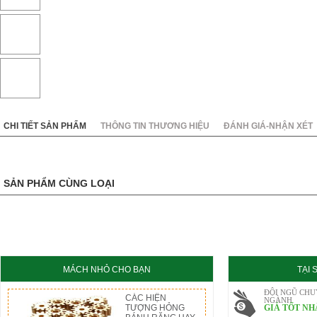
KC8020
HT8020
CHI TIẾT SẢN PHẨM
THÔNG TIN THƯƠNG HIỆU
ĐÁNH GIÁ-NHẬN XÉT
SẢN PHẨM CÙNG LOẠI
MÁCH NHỎ CHO BẠN
TẠI
ĐỘI NGŨ CHU
CÁC HIỆN
NGÀNH
TƯỢNG HỎNG
GIÁ TỐT NH