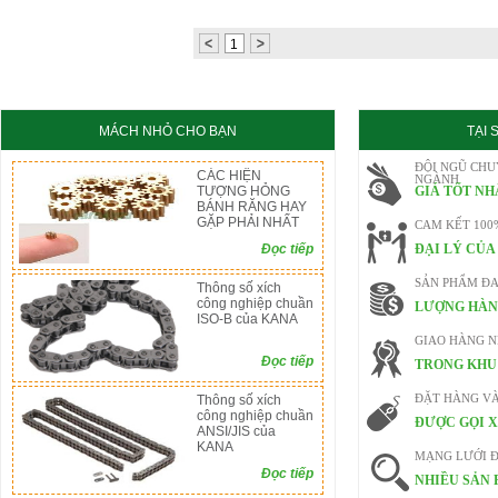
1
MÁCH NHỎ CHO BẠN
TẠI
ĐỘI NGŨ CHU
CÁC HIỆN
NGÀNH
TƯỢNG HỎNG
GIÁ TỐT NH
BÁNH RĂNG HAY
GẶP PHẢI NHẤT
CAM KẾT 100
Đọc tiếp
ĐẠI LÝ CỦA
SẢN PHẨM ĐA
Thông số xích
công nghiệp chuần
LƯỢNG HÀN
ISO-B của KANA
GIAO HÀNG 
Đọc tiếp
TRONG KHU 
Thông số xích
ĐẶT HÀNG V
công nghiệp chuần
ĐƯỢC GỌI X
ANSI/JIS của
KANA
MẠNG LƯỚI Đ
Đọc tiếp
NHIỀU SẢN 