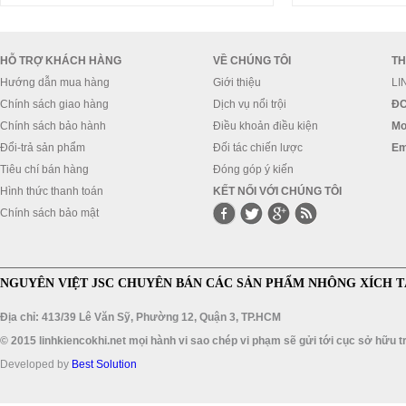
HỖ TRỢ KHÁCH HÀNG
VỀ CHÚNG TÔI
TH
Hướng dẫn mua hàng
Giới thiệu
LI
Chính sách giao hàng
Dịch vụ nổi trội
ĐC
Chính sách bảo hành
Điều khoản điều kiện
Mo
Đổi-trả sản phẩm
Đối tác chiến lược
Em
Tiêu chí bán hàng
Đóng góp ý kiến
Hình thức thanh toán
KẾT NỐI VỚI CHÚNG TÔI
Chính sách bảo mật
NGUYÊN VIỆT JSC CHUYÊN BÁN CÁC SẢN PHẨM NHÔNG XÍCH T
Địa chỉ: 413/39 Lê Văn Sỹ, Phường 12, Quận 3, TP.HCM
© 2015 linhkiencokhi.net mọi hành vi sao chép vi phạm sẽ gửi tới cục sở hữu tr
Developed by
Best Solution