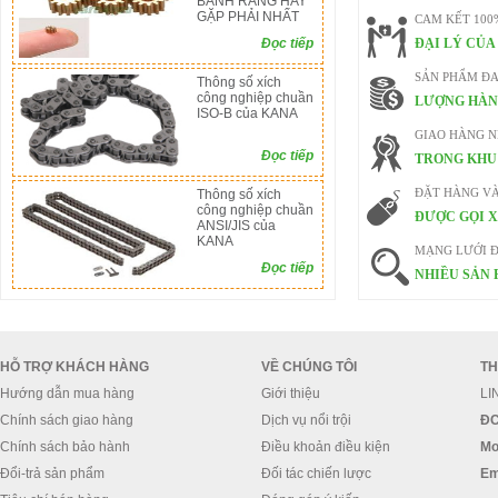
BÁNH RĂNG HAY
GẶP PHẢI NHẤT
CAM KẾT 100
Đọc tiếp
ĐẠI LÝ CỦA
SẢN PHẨM ĐA
Thông số xích
công nghiệp chuần
LƯỢNG HÀN
ISO-B của KANA
GIAO HÀNG 
Đọc tiếp
TRONG KHU 
Thông số xích
ĐẶT HÀNG V
công nghiệp chuần
ĐƯỢC GỌI X
ANSI/JIS của
KANA
MẠNG LƯỚI Đ
Đọc tiếp
NHIỀU SẢN 
HỖ TRỢ KHÁCH HÀNG
VỀ CHÚNG TÔI
TH
Hướng dẫn mua hàng
Giới thiệu
LI
Chính sách giao hàng
Dịch vụ nổi trội
ĐC
Chính sách bảo hành
Điều khoản điều kiện
Mo
Đổi-trả sản phẩm
Đối tác chiến lược
Em