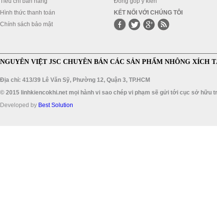
Tiêu chí bán hàng
Đóng góp ý kiến
Hình thức thanh toán
KẾT NỐI VỚI CHÚNG TÔI
Chính sách bảo mật
NGUYÊN VIỆT JSC CHUYÊN BÁN CÁC SẢN PHẨM NHÔNG XÍCH T
Địa chỉ: 413/39 Lê Văn Sỹ, Phường 12, Quận 3, TP.HCM
© 2015 linhkiencokhi.net mọi hành vi sao chép vi phạm sẽ gửi tới cục sở hữu tr
Developed by
Best Solution