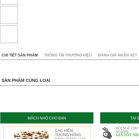
KC8020
HT8020
CHI TIẾT SẢN PHẨM
THÔNG TIN THƯƠNG HIỆU
ĐÁNH GIÁ-NHẬN XÉT
SẢN PHẨM CÙNG LOẠI
MÁCH NHỎ CHO BẠN
TẠI
ĐỘI NGŨ CHU
CÁC HIỆN
NGÀNH
TƯỢNG HỎNG
GIÁ TỐT NH