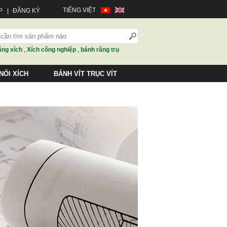
TIẾNG VIỆT
P
|
ĐĂNG KÝ
ăng xích
,
Xích công nghiệp
,
bánh răng trụ
NỐI XÍCH
BÁNH VÍT TRỤC VÍT