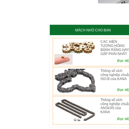
KC8020
HT8
MÁCH NHỎ CHO BẠN
CÁC HIỆN
TƯỢNG HỎNG
BÁNH RĂNG HAY
GẶP PHẢI NHẤT
Đọc ti
Thông số xích
công nghiệp chuầ
ISO-B của KANA
Đọc ti
Thông số xích
công nghiệp chuầ
ANSI/JIS của
KANA
Đọc ti