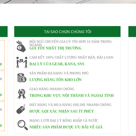
020
TẠI SAO CHỌN CHÚNG TÔI
ĐỘI NGŨ CHUYÊN GIA UY TÍN HƠN 10 NĂM TRONG
NGÀNH
GIÁ TỐT NHẤT THỊ TRƯỜNG
CAM KẾT 100% CHẤT LƯỢNG NHẬT BẢN, ĐÀI LOAN
ếp
ĐẠI LÝ CỦA GEAR, KANA, SNS
SẢN PHẨM ĐA DẠNG VÀ PHONG PHÚ
n
LƯỢNG HÀNG TỒN KHO LỚN
GIAO HÀNG NHANH CHÓNG
ếp
TRONG KHU VỰC NỘI THÀNH VÀ NGOẠI TỈNH
ĐẶT HÀNG VÀ MUA HÀNG ONLINE NHANH CHÓNG
n
ĐƯỢC GỌI XÁC NHẬN SAU ÍT PHÚT
MẠNG LƯỚI ĐẠI LÝ RỘNG KHẮP CẢ NƯỚC
ếp
NHIỀU SẢN PHẨM ĐƯỢC ƯU ĐÃI VỀ GIÁ