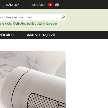
TIẾNG VIỆT
P
|
ĐĂNG KÝ
ăng xích
,
Xích công nghiệp
,
bánh răng trụ
NỐI XÍCH
BÁNH VÍT TRỤC VÍT