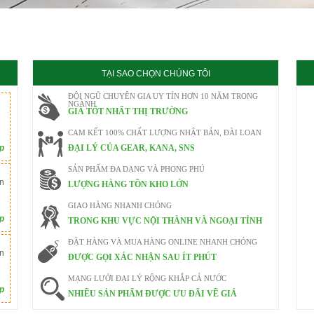
020
TẠI SAO CHỌN CHÚNG TÔI
ĐỘI NGŨ CHUYÊN GIA UY TÍN HƠN 10 NĂM TRONG
NGÀNH
GIÁ TỐT NHẤT THỊ TRƯỜNG
CAM KẾT 100% CHẤT LƯỢNG NHẬT BẢN, ĐÀI LOAN
ếp
ĐẠI LÝ CỦA GEAR, KANA, SNS
SẢN PHẨM ĐA DẠNG VÀ PHONG PHÚ
n
LƯỢNG HÀNG TỒN KHO LỚN
GIAO HÀNG NHANH CHÓNG
ếp
TRONG KHU VỰC NỘI THÀNH VÀ NGOẠI TỈNH
ĐẶT HÀNG VÀ MUA HÀNG ONLINE NHANH CHÓNG
n
ĐƯỢC GỌI XÁC NHẬN SAU ÍT PHÚT
MẠNG LƯỚI ĐẠI LÝ RỘNG KHẮP CẢ NƯỚC
ếp
NHIỀU SẢN PHẨM ĐƯỢC ƯU ĐÃI VỀ GIÁ