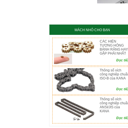
KC8020
HT8
MÁCH NHỎ CHO BẠN
CÁC HIỆN
TƯỢNG HỎNG
BÁNH RĂNG HAY
GẶP PHẢI NHẤT
Đọc ti
Thông số xích
công nghiệp chuầ
ISO-B của KANA
Đọc ti
Thông số xích
công nghiệp chuầ
ANSI/JIS của
KANA
Đọc ti