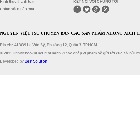
Hình thức thanh toán
KẾT NỐI VỚI CHÚNG TÔI
Chính sách bảo mật
NGUYÊN VIỆT JSC CHUYÊN BÁN CÁC SẢN PHẨM NHÔNG XÍCH T
Địa chỉ: 413/39 Lê Văn Sỹ, Phường 12, Quận 3, TP.HCM
© 2015 linhkiencokhi.net mọi hành vi sao chép vi phạm sẽ gửi tới cục sở hữu tr
Developed by
Best Solution