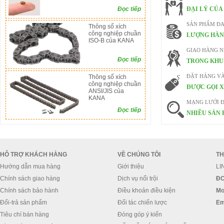
Đọc tiếp
ĐẠI LÝ CỦA
SẢN PHẨM ĐA
Thông số xích
công nghiệp chuần
LƯỢNG HÀN
ISO-B của KANA
GIAO HÀNG 
Đọc tiếp
TRONG KHU 
Thông số xích
ĐẶT HÀNG V
công nghiệp chuần
ĐƯỢC GỌI X
ANSI/JIS của
KANA
MẠNG LƯỚI Đ
Đọc tiếp
NHIỀU SẢN 
HỖ TRỢ KHÁCH HÀNG
VỀ CHÚNG TÔI
TH
Hướng dẫn mua hàng
Giới thiệu
LI
Chính sách giao hàng
Dịch vụ nổi trội
ĐC
Chính sách bảo hành
Điều khoản điều kiện
Mo
Đổi-trả sản phẩm
Đối tác chiến lược
Em
Tiêu chí bán hàng
Đóng góp ý kiến