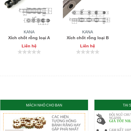
KANA
KANA
Xích chốt rỗng loại A
Xích chốt rỗng loại B
Liên hệ
Liên hệ
MÁCH NHỎ CHO BẠN
TẠI
ĐỘI NGŨ CHU
CÁC HIỆN
NGÀNH
TƯỢNG HỎNG
GIÁ TỐT NH
BÁNH RĂNG HAY
GẶP PHẢI NHẤT
CAM KẾT 100