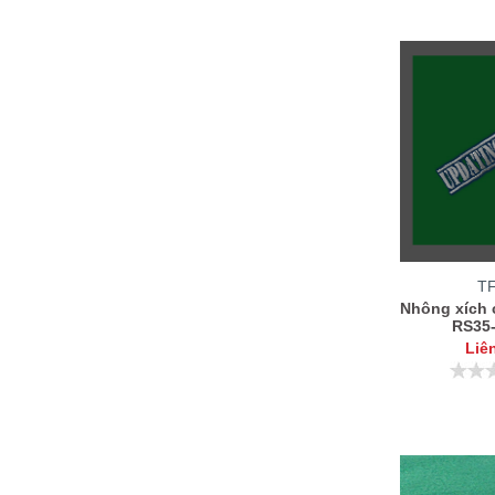
T
Nhông xích 
RS35
Liê