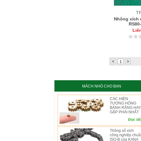
T
Nhông xích 
RS80
Liê
1
MÁCH NHỎ CHO BẠN
CÁC HIỆN
TƯỢNG HỎNG
BÁNH RĂNG HAY
GẶP PHẢI NHẤT
Đọc ti
Thông số xích
công nghiệp chuầ
ISO-B của KANA