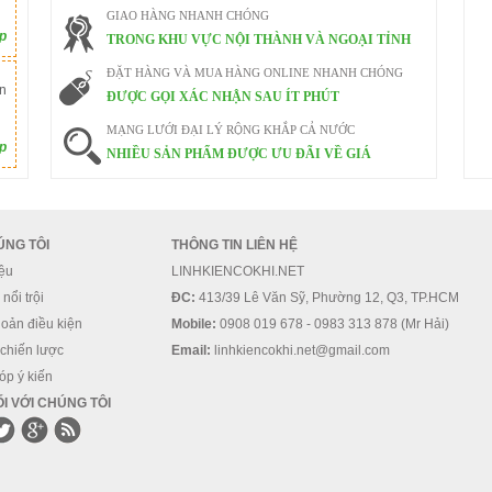
GIAO HÀNG NHANH CHÓNG
ếp
TRONG KHU VỰC NỘI THÀNH VÀ NGOẠI TỈNH
ĐẶT HÀNG VÀ MUA HÀNG ONLINE NHANH CHÓNG
n
ĐƯỢC GỌI XÁC NHẬN SAU ÍT PHÚT
MẠNG LƯỚI ĐẠI LÝ RỘNG KHẮP CẢ NƯỚC
ếp
NHIỀU SẢN PHẨM ĐƯỢC ƯU ĐÃI VỀ GIÁ
ÚNG TÔI
THÔNG TIN LIÊN HỆ
iệu
LINHKIENCOKHI.NET
nổi trội
ĐC:
413/39 Lê Văn Sỹ, Phường 12, Q3, TP.HCM
oản điều kiện
Mobile:
0908 019 678 - 0983 313 878 (Mr Hải)
 chiến lược
Email:
linhkiencokhi.net@gmail.com
óp ý kiến
I VỚI CHÚNG TÔI