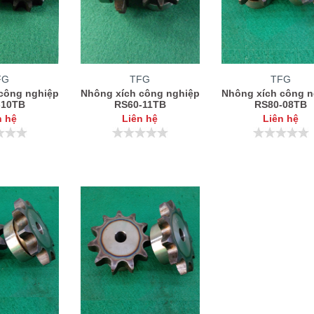
FG
TFG
TFG
công nghiệp
Nhông xích công nghiệp
Nhông xích công n
-10TB
RS60-11TB
RS80-08TB
n hệ
Liên hệ
Liên hệ