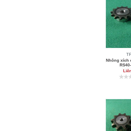
T
Nhông xích 
RS40
Liê