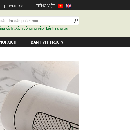
TIẾNG VIỆT
P
|
ĐĂNG KÝ
ăng xích
,
Xích công nghiệp
,
bánh răng trụ
NỐI XÍCH
BÁNH VÍT TRỤC VÍT