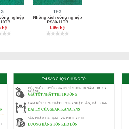
FG
TFG
công nghiệp
Nhông xích công nghiệp
-10TB
RS80-11TB
n hệ
Liên hệ
TẠI SAO CHỌN CHÚNG TÔI
ĐỘI NGŨ CHUYÊN GIA UY TÍN HƠN 10 NĂM TRONG
NGÀNH
GIÁ TỐT NHẤT THỊ TRƯỜNG
CAM KẾT 100% CHẤT LƯỢNG NHẬT BẢN, ĐÀI LOAN
ếp
ĐẠI LÝ CỦA GEAR, KANA, SNS
SẢN PHẨM ĐA DẠNG VÀ PHONG PHÚ
n
LƯỢNG HÀNG TỒN KHO LỚN