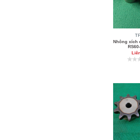
T
Nhông xích 
RS60
Liê