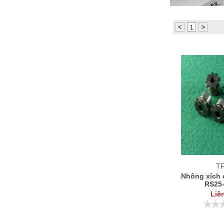
KC8020
HT8
1
T
Nhông xích 
RS25
Liê