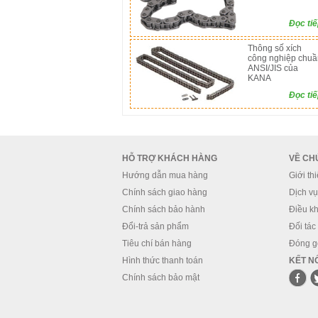
Đọc ti
Thông số xích
công nghiệp chuầ
ANSI/JIS của
KANA
Đọc ti
HỖ TRỢ KHÁCH HÀNG
VỀ CH
Hướng dẫn mua hàng
Giới th
Chính sách giao hàng
Dịch vụ 
Chính sách bảo hành
Điều kh
Đổi-trả sản phẩm
Đối tác
Tiêu chí bán hàng
Đóng g
Hình thức thanh toán
KẾT NỐ
Chính sách bảo mật