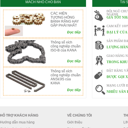
MÁCH NHỎ CHO BẠN
TẠI
ĐỘI NGŨ CHU
CÁC HIỆN
NGÀNH
TƯỢNG HỎNG
GIÁ TỐT NH
BÁNH RĂNG HAY
GẶP PHẢI NHẤT
CAM KẾT 100
Đọc tiếp
ĐẠI LÝ CỦA
SẢN PHẨM ĐA
Thông số xích
công nghiệp chuần
LƯỢNG HÀN
ISO-B của KANA
GIAO HÀNG 
Đọc tiếp
TRONG KHU 
Thông số xích
ĐẶT HÀNG V
công nghiệp chuần
ĐƯỢC GỌI X
ANSI/JIS của
KANA
MẠNG LƯỚI Đ
Đọc tiếp
NHIỀU SẢN 
HỖ TRỢ KHÁCH HÀNG
VỀ CHÚNG TÔI
TH
Hướng dẫn mua hàng
Giới thiệu
LI