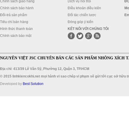
Chính sách giao hàng
Dịch vụ nổi trội
ĐC
Chính sách bảo hành
Điều khoản điều kiện
Mo
Đổi-trả sản phẩm
Đối tác chiến lược
Em
Tiêu chí bán hàng
Đóng góp ý kiến
Hình thức thanh toán
KẾT NỐI VỚI CHÚNG TÔI
Chính sách bảo mật
NGUYÊN VIỆT JSC CHUYÊN BÁN CÁC SẢN PHẨM NHÔNG XÍCH T
Địa chỉ: 413/39 Lê Văn Sỹ, Phường 12, Quận 3, TP.HCM
© 2015 linhkiencokhi.net mọi hành vi sao chép vi phạm sẽ gửi tới cục sở hữu tr
Developed by
Best Solution