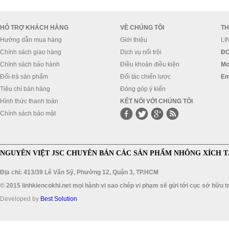
HỖ TRỢ KHÁCH HÀNG
VỀ CHÚNG TÔI
TH
Hướng dẫn mua hàng
Giới thiệu
LI
Chính sách giao hàng
Dịch vụ nổi trội
ĐC
Chính sách bảo hành
Điều khoản điều kiện
Mo
Đổi-trả sản phẩm
Đối tác chiến lược
Em
Tiêu chí bán hàng
Đóng góp ý kiến
Hình thức thanh toán
KẾT NỐI VỚI CHÚNG TÔI
Chính sách bảo mật
NGUYÊN VIỆT JSC CHUYÊN BÁN CÁC SẢN PHẨM NHÔNG XÍCH T
Địa chỉ: 413/39 Lê Văn Sỹ, Phường 12, Quận 3, TP.HCM
© 2015 linhkiencokhi.net mọi hành vi sao chép vi phạm sẽ gửi tới cục sở hữu tr
Developed by
Best Solution