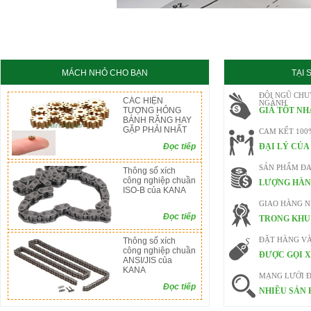
KC8020
HT8020
MÁCH NHỎ CHO BẠN
TẠI
ĐỘI NGŨ CHU
CÁC HIỆN
NGÀNH
TƯỢNG HỎNG
GIÁ TỐT NH
BÁNH RĂNG HAY
GẶP PHẢI NHẤT
CAM KẾT 100
Đọc tiếp
ĐẠI LÝ CỦA
SẢN PHẨM ĐA
Thông số xích
công nghiệp chuần
LƯỢNG HÀN
ISO-B của KANA
GIAO HÀNG 
Đọc tiếp
TRONG KHU 
Thông số xích
ĐẶT HÀNG V
công nghiệp chuần
ĐƯỢC GỌI X
ANSI/JIS của
KANA
MẠNG LƯỚI Đ
Đọc tiếp
NHIỀU SẢN 