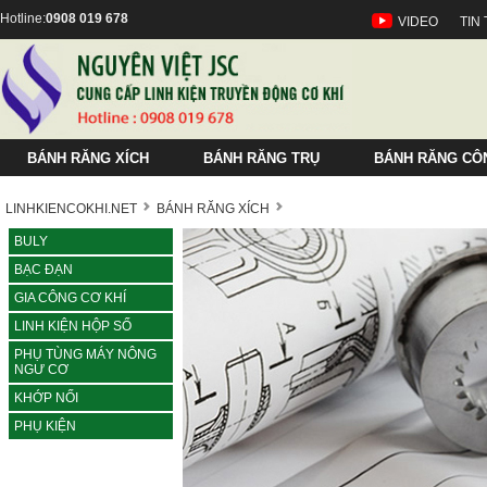
Hotline:
0908 019 678
VIDEO
TIN
BÁNH RĂNG XÍCH
BÁNH RĂNG TRỤ
BÁNH RĂNG CÔ
ANSI/JIS
SỐ RĂNG
NHÔNG
LINHKIENCOKHI.NET
BÁNH RĂNG XÍCH
RS25 (P 6.35)
1
1
RS25
KC3012
2
A
1:1
KC8022
1:20
06B (P 9.525)
05B
8-14
TFG
20
HT3012
8-11
8-14
A2040
HT8022
TFG
C2082H
2040
BULY
RS35 (P 9.525)
1.5
1.5
RS35
KC4012
2.5
B
1:1.5
KC10020
1:30
08B (P 12.7)
06B
15-21
SNS
30
HT4012
12-15
15-21
A2050
HT10020
SNS
C2100H
2050
BẠC ĐẠN
RS40 (P 12.7)
2
2
RS40
KC4014
3
C
1:2
KC12018
1:40
10B (P 15.875)
08B
22-27
SVN
40
HT4014
16-19
22-27
A2060
HT12018
SVN
C2102H
2060
RS50 (P 15.875)
2.5
2.5
RS50
KC4016
4
1:3
KC12022
1:50
12B (P 19.05)
10B
28-34
KANA
50
HT4016
20-23
28-34
A2080
HT12022
KANA
C2120H
2080
GIA CÔNG CƠ KHÍ
RS60 (P 19.05)
3
3
RS60
KC5014
1:60
16B (P 25.4)
12B
34-40
Xem thêm
60
HT5014
24-27
34-40
C2040
Xem thêm
C2122H
2042
LINH KIỆN HỘP SỐ
RS80 (P 25.4)
3.5
3.5
RS80
KC5016
20B (P 31.75)
16B
41-47
HT5016
28-31
41-47
C2042
C2160H
2052
PHỤ TÙNG MÁY NÔNG
RS100 (P 31.75)
4
4
RS100
KC5018
24B (P 38.1)
20B
>= 48
HT5018
32-35
>= 48
C2050
C2162H
2062
NGƯ CƠ
RS120 (P 38.1)
5
5
RS120
KC6018
24B
HT6018
36-39
C2052
2082
KHỚP NỐI
RS140 (P 44.45)
6
6
RS140
KC6020
HT6020
40-44
C2060H
81X
PHỤ KIỆN
RS160 (P 50.8)
7
RS160
KC6022
HT6022
45-53
C2062H
2124
RS200 (P 63.5)
8
RS200
KC8018
HT8018
>=54
C2080H
Xích t