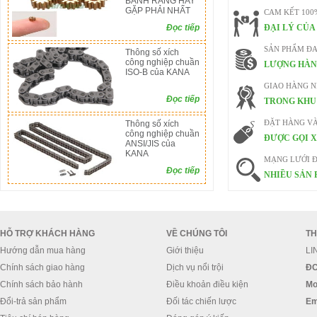
BÁNH RĂNG HAY
GẶP PHẢI NHẤT
CAM KẾT 100
Đọc tiếp
ĐẠI LÝ CỦA
SẢN PHẨM ĐA
Thông số xích
công nghiệp chuần
LƯỢNG HÀN
ISO-B của KANA
GIAO HÀNG 
Đọc tiếp
TRONG KHU 
Thông số xích
ĐẶT HÀNG V
công nghiệp chuần
ĐƯỢC GỌI X
ANSI/JIS của
KANA
MẠNG LƯỚI Đ
Đọc tiếp
NHIỀU SẢN 
HỖ TRỢ KHÁCH HÀNG
VỀ CHÚNG TÔI
TH
Hướng dẫn mua hàng
Giới thiệu
LI
Chính sách giao hàng
Dịch vụ nổi trội
ĐC
Chính sách bảo hành
Điều khoản điều kiện
Mo
Đổi-trả sản phẩm
Đối tác chiến lược
Em