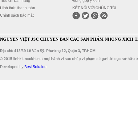
Tiêu chí bán hàng
Đóng góp ý kiến
Hình thức thanh toán
KẾT NỐI VỚI CHÚNG TÔI
Chính sách bảo mật
NGUYÊN VIỆT JSC CHUYÊN BÁN CÁC SẢN PHẨM NHÔNG XÍCH T
Địa chỉ: 413/39 Lê Văn Sỹ, Phường 12, Quận 3, TP.HCM
© 2015 linhkiencokhi.net mọi hành vi sao chép vi phạm sẽ gửi tới cục sở hữu tr
Developed by
Best Solution