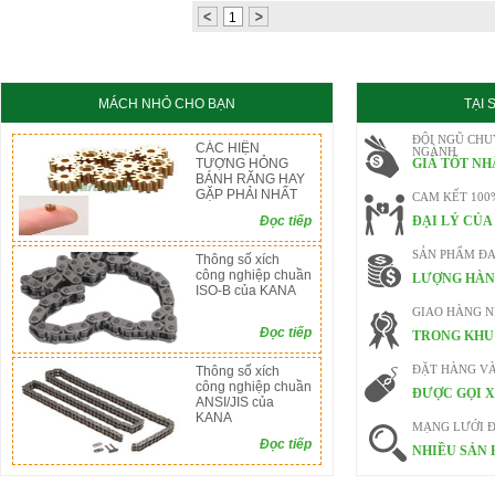
1
MÁCH NHỎ CHO BẠN
TẠI
ĐỘI NGŨ CHU
CÁC HIỆN
NGÀNH
TƯỢNG HỎNG
GIÁ TỐT NH
BÁNH RĂNG HAY
GẶP PHẢI NHẤT
CAM KẾT 100
Đọc tiếp
ĐẠI LÝ CỦA
SẢN PHẨM ĐA
Thông số xích
công nghiệp chuần
LƯỢNG HÀN
ISO-B của KANA
GIAO HÀNG 
Đọc tiếp
TRONG KHU 
Thông số xích
ĐẶT HÀNG V
công nghiệp chuần
ĐƯỢC GỌI X
ANSI/JIS của
KANA
MẠNG LƯỚI Đ
Đọc tiếp
NHIỀU SẢN 