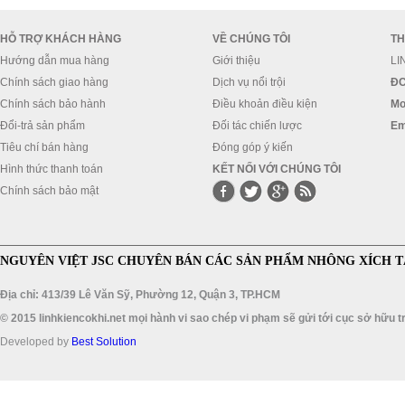
HỖ TRỢ KHÁCH HÀNG
VỀ CHÚNG TÔI
TH
Hướng dẫn mua hàng
Giới thiệu
LI
Chính sách giao hàng
Dịch vụ nổi trội
ĐC
Chính sách bảo hành
Điều khoản điều kiện
Mo
Đổi-trả sản phẩm
Đối tác chiến lược
Em
Tiêu chí bán hàng
Đóng góp ý kiến
Hình thức thanh toán
KẾT NỐI VỚI CHÚNG TÔI
Chính sách bảo mật
NGUYÊN VIỆT JSC CHUYÊN BÁN CÁC SẢN PHẨM NHÔNG XÍCH T
Địa chỉ: 413/39 Lê Văn Sỹ, Phường 12, Quận 3, TP.HCM
© 2015 linhkiencokhi.net mọi hành vi sao chép vi phạm sẽ gửi tới cục sở hữu tr
Developed by
Best Solution