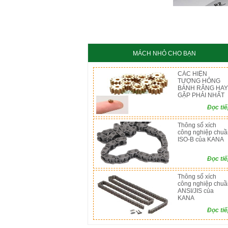
KC8020
HT8
MÁCH NHỎ CHO BẠN
CÁC HIỆN
TƯỢNG HỎNG
BÁNH RĂNG HAY
GẶP PHẢI NHẤT
Đọc ti
Thông số xích
công nghiệp chuầ
ISO-B của KANA
Đọc ti
Thông số xích
công nghiệp chuầ
ANSI/JIS của
KANA
Đọc ti