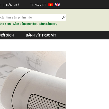
TIẾNG VIỆT
P
|
ĐĂNG KÝ
ăng xích
,
Xích công nghiệp
,
bánh răng trụ
NỐI XÍCH
BÁNH VÍT TRỤC VÍT