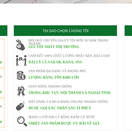
020
TẠI SAO CHỌN CHÚNG TÔI
ĐỘI NGŨ CHUYÊN GIA UY TÍN HƠN 10 NĂM TRONG
NGÀNH
GIÁ TỐT NHẤT THỊ TRƯỜNG
CAM KẾT 100% CHẤT LƯỢNG NHẬT BẢN, ĐÀI LOAN
ếp
ĐẠI LÝ CỦA GEAR, KANA, SNS
SẢN PHẨM ĐA DẠNG VÀ PHONG PHÚ
n
LƯỢNG HÀNG TỒN KHO LỚN
GIAO HÀNG NHANH CHÓNG
ếp
TRONG KHU VỰC NỘI THÀNH VÀ NGOẠI TỈNH
ĐẶT HÀNG VÀ MUA HÀNG ONLINE NHANH CHÓNG
n
ĐƯỢC GỌI XÁC NHẬN SAU ÍT PHÚT
MẠNG LƯỚI ĐẠI LÝ RỘNG KHẮP CẢ NƯỚC
ếp
NHIỀU SẢN PHẨM ĐƯỢC ƯU ĐÃI VỀ GIÁ