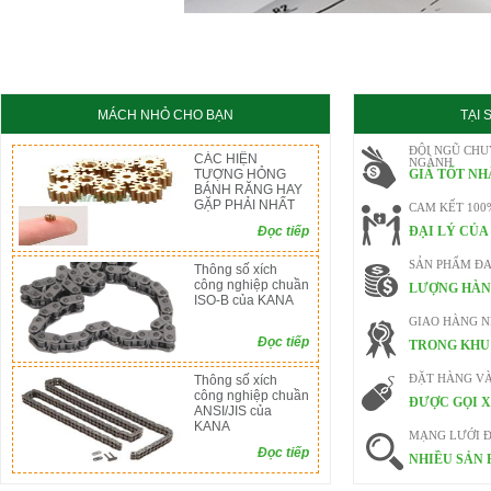
KC8020
HT8020
MÁCH NHỎ CHO BẠN
TẠI
ĐỘI NGŨ CHU
CÁC HIỆN
NGÀNH
TƯỢNG HỎNG
GIÁ TỐT NH
BÁNH RĂNG HAY
GẶP PHẢI NHẤT
CAM KẾT 100
Đọc tiếp
ĐẠI LÝ CỦA
SẢN PHẨM ĐA
Thông số xích
công nghiệp chuần
LƯỢNG HÀN
ISO-B của KANA
GIAO HÀNG 
Đọc tiếp
TRONG KHU 
Thông số xích
ĐẶT HÀNG V
công nghiệp chuần
ĐƯỢC GỌI X
ANSI/JIS của
KANA
MẠNG LƯỚI Đ
Đọc tiếp
NHIỀU SẢN 