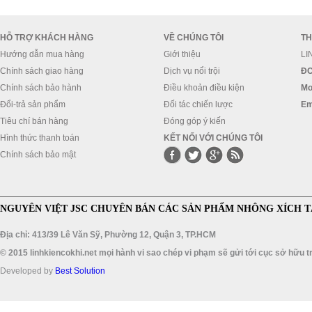
HỖ TRỢ KHÁCH HÀNG
VỀ CHÚNG TÔI
TH
Hướng dẫn mua hàng
Giới thiệu
LI
Chính sách giao hàng
Dịch vụ nổi trội
ĐC
Chính sách bảo hành
Điều khoản điều kiện
Mo
Đổi-trả sản phẩm
Đối tác chiến lược
Em
Tiêu chí bán hàng
Đóng góp ý kiến
Hình thức thanh toán
KẾT NỐI VỚI CHÚNG TÔI
Chính sách bảo mật
NGUYÊN VIỆT JSC CHUYÊN BÁN CÁC SẢN PHẨM NHÔNG XÍCH T
Địa chỉ: 413/39 Lê Văn Sỹ, Phường 12, Quận 3, TP.HCM
© 2015 linhkiencokhi.net mọi hành vi sao chép vi phạm sẽ gửi tới cục sở hữu tr
Developed by
Best Solution