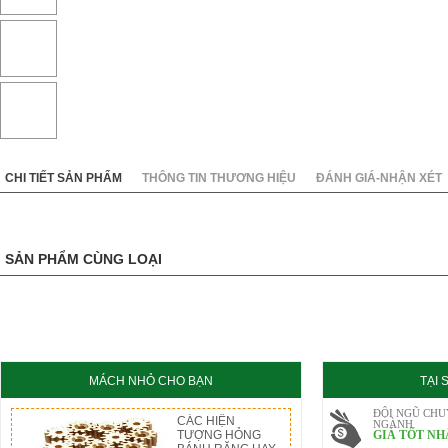
KC8020
HT8020
CHI TIẾT SẢN PHẨM
THÔNG TIN THƯƠNG HIỆU
ĐÁNH GIÁ-NHẬN XÉT
SẢN PHẨM CÙNG LOẠI
MÁCH NHỎ CHO BẠN
TẠI
ĐỘI NGŨ CHU
CÁC HIỆN
NGÀNH
TƯỢNG HỎNG
GIÁ TỐT NH