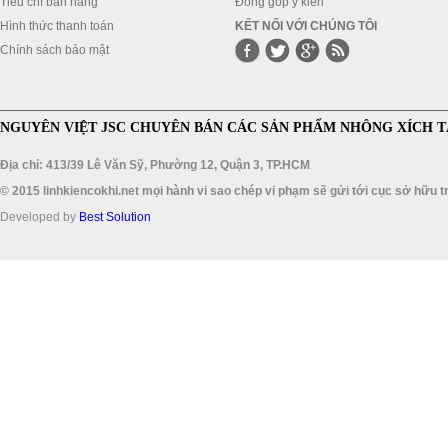
Tiêu chí bán hàng
Đóng góp ý kiến
Hình thức thanh toán
KẾT NỐI VỚI CHÚNG TÔI
Chính sách bảo mật
NGUYÊN VIỆT JSC CHUYÊN BÁN CÁC SẢN PHẨM NHÔNG XÍCH T
Địa chỉ: 413/39 Lê Văn Sỹ, Phường 12, Quận 3, TP.HCM
© 2015 linhkiencokhi.net mọi hành vi sao chép vi phạm sẽ gửi tới cục sở hữu tr
Developed by
Best Solution