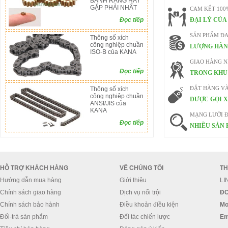
BÁNH RĂNG HAY
GẶP PHẢI NHẤT
CAM KẾT 100
Đọc tiếp
ĐẠI LÝ CỦA
SẢN PHẨM ĐA
Thông số xích
công nghiệp chuần
LƯỢNG HÀN
ISO-B của KANA
GIAO HÀNG 
Đọc tiếp
TRONG KHU 
Thông số xích
ĐẶT HÀNG V
công nghiệp chuần
ĐƯỢC GỌI X
ANSI/JIS của
KANA
MẠNG LƯỚI Đ
Đọc tiếp
NHIỀU SẢN 
HỖ TRỢ KHÁCH HÀNG
VỀ CHÚNG TÔI
TH
Hướng dẫn mua hàng
Giới thiệu
LI
Chính sách giao hàng
Dịch vụ nổi trội
ĐC
Chính sách bảo hành
Điều khoản điều kiện
Mo
Đổi-trả sản phẩm
Đối tác chiến lược
Em