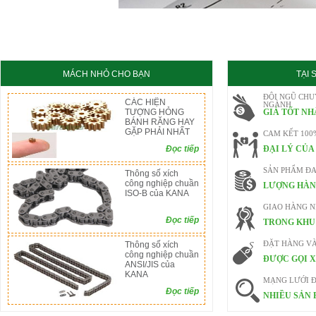
KC8020
HT8020
MÁCH NHỎ CHO BẠN
TẠI
ĐỘI NGŨ CHU
CÁC HIỆN
NGÀNH
TƯỢNG HỎNG
GIÁ TỐT NH
BÁNH RĂNG HAY
GẶP PHẢI NHẤT
CAM KẾT 100
Đọc tiếp
ĐẠI LÝ CỦA
SẢN PHẨM ĐA
Thông số xích
công nghiệp chuần
LƯỢNG HÀN
ISO-B của KANA
GIAO HÀNG 
Đọc tiếp
TRONG KHU 
Thông số xích
ĐẶT HÀNG V
công nghiệp chuần
ĐƯỢC GỌI X
ANSI/JIS của
KANA
MẠNG LƯỚI Đ
Đọc tiếp
NHIỀU SẢN 