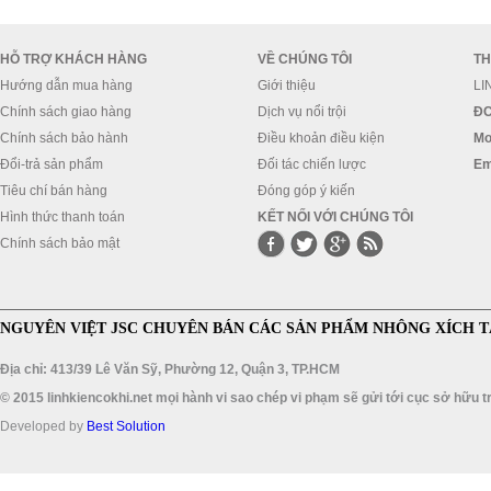
HỖ TRỢ KHÁCH HÀNG
VỀ CHÚNG TÔI
TH
Hướng dẫn mua hàng
Giới thiệu
LI
Chính sách giao hàng
Dịch vụ nổi trội
ĐC
Chính sách bảo hành
Điều khoản điều kiện
Mo
Đổi-trả sản phẩm
Đối tác chiến lược
Em
Tiêu chí bán hàng
Đóng góp ý kiến
Hình thức thanh toán
KẾT NỐI VỚI CHÚNG TÔI
Chính sách bảo mật
NGUYÊN VIỆT JSC CHUYÊN BÁN CÁC SẢN PHẨM NHÔNG XÍCH T
Địa chỉ: 413/39 Lê Văn Sỹ, Phường 12, Quận 3, TP.HCM
© 2015 linhkiencokhi.net mọi hành vi sao chép vi phạm sẽ gửi tới cục sở hữu tr
Developed by
Best Solution