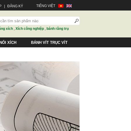
TIẾNG VIỆT
P
|
ĐĂNG KÝ
ăng xích
,
Xích công nghiệp
,
bánh răng trụ
NỐI XÍCH
BÁNH VÍT TRỤC VÍT