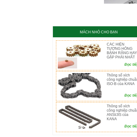
KC8020
HT8
MÁCH NHỎ CHO BẠN
CÁC HIỆN
TƯỢNG HỎNG
BÁNH RĂNG HAY
GẶP PHẢI NHẤT
Đọc ti
Thông số xích
công nghiệp chuầ
ISO-B của KANA
Đọc ti
Thông số xích
công nghiệp chuầ
ANSI/JIS của
KANA
Đọc ti