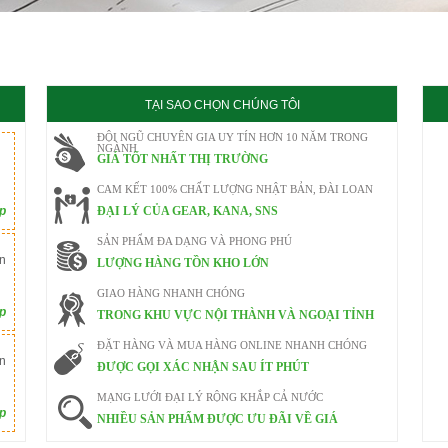
020
TẠI SAO CHỌN CHÚNG TÔI
ĐỘI NGŨ CHUYÊN GIA UY TÍN HƠN 10 NĂM TRONG
NGÀNH
GIÁ TỐT NHẤT THỊ TRƯỜNG
CAM KẾT 100% CHẤT LƯỢNG NHẬT BẢN, ĐÀI LOAN
ếp
ĐẠI LÝ CỦA GEAR, KANA, SNS
SẢN PHẨM ĐA DẠNG VÀ PHONG PHÚ
n
LƯỢNG HÀNG TỒN KHO LỚN
GIAO HÀNG NHANH CHÓNG
ếp
TRONG KHU VỰC NỘI THÀNH VÀ NGOẠI TỈNH
ĐẶT HÀNG VÀ MUA HÀNG ONLINE NHANH CHÓNG
n
ĐƯỢC GỌI XÁC NHẬN SAU ÍT PHÚT
MẠNG LƯỚI ĐẠI LÝ RỘNG KHẮP CẢ NƯỚC
ếp
NHIỀU SẢN PHẨM ĐƯỢC ƯU ĐÃI VỀ GIÁ