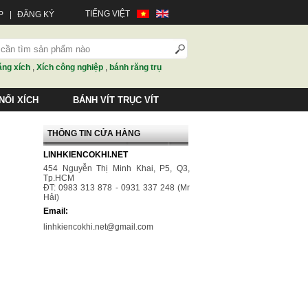
TIẾNG VIỆT
P
|
ĐĂNG KÝ
ăng xích
,
Xích công nghiệp
,
bánh răng trụ
NỐI XÍCH
BÁNH VÍT TRỤC VÍT
THÔNG TIN CỬA HÀNG
LINHKIENCOKHI.NET
454 Nguyễn Thị Minh Khai, P5, Q3,
Tp.HCM
ĐT: 0983 313 878 - 0931 337 248 (Mr
Hải)
Email:
linhkiencokhi.net@gmail.com