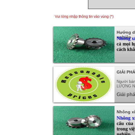
Vui lòng nhập thông tin vào vùng (*)
Hướng d
nghiệp
Nhông x
cả mọi l
cách khắ
GIẢI PH
Người bá
LƯỢNG NHẤ
Giải phá
Nhông xí
Nhông x
cấu của 
trong vi
nghiệp