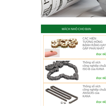
MÁCH NHỎ CHO BẠN
CÁC HIỆN
TƯỢNG HỎNG
BÁNH RĂNG HAY
GẶP PHẢI NHẤT
Đọc ti
Thông số xích
công nghiệp chuầ
ISO-B của KANA
Đọc ti
Thông số xích
công nghiệp chuầ
ANSI/JIS của
KANA
Đọc ti