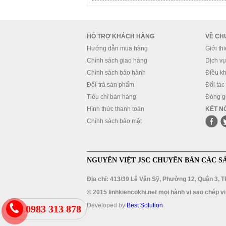
HỖ TRỢ KHÁCH HÀNG
VỀ CH
Hướng dẫn mua hàng
Giới th
Chính sách giao hàng
Dịch vụ 
Chính sách bảo hành
Điều kh
Đổi-trả sản phẩm
Đối tác
Tiêu chí bán hàng
Đóng g
Hình thức thanh toán
KẾT NỐ
Chính sách bảo mật
NGUYÊN VIỆT JSC CHUYÊN BÁN CÁC S
Địa chỉ: 413/39 Lê Văn Sỹ, Phường 12, Quận 3, 
© 2015 linhkiencokhi.net mọi hành vi sao chép vi
Developed by
Best Solution
0983 313 878