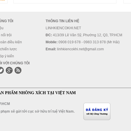
ÚNG TÔI
THÔNG TIN LIÊN HỆ
iệu
LINHKIENCOKHI.NET
nổi trội
ĐC:
413/39 Lê Văn Sỹ, Phường 12, Q3, TP.HCM
oản điều kiện
Mobile:
0908 019 678 - 0983 313 878 (Mr Hải)
 chiến lược
Email:
linhkiencokhi.net@gmail.com
óp ý kiến
I VỚI CHÚNG TÔI
ẢN PHẨM NHÔNG XÍCH TẠI VIỆT NAM
TP.HCM
 phạm sẽ gửi tới cục sở hữu trí tuệ Việt Nam.