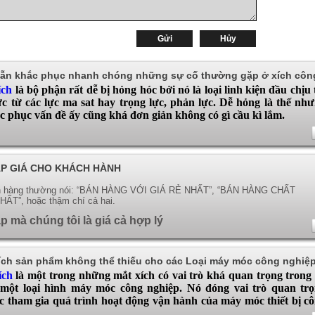
ẫn khắc phục nhanh chóng những sự cố thường gặp ở xích côn
ích
là bộ phận rất dễ bị hỏng hóc bởi nó là loại linh kiện đầu chịu 
ực từ các lực ma sat hay trọng lực, phản lực. Dễ hỏng là thế nh
c phục vấn đề ấy cũng khá đơn giản không có gì cầu kì lắm.
ÁP GIÁ CHO KHÁCH HÀNH
n hàng thường nói: “BÁN HÀNG VỚI GIÁ RẺ NHẤT”, “BÁN HÀNG CHẤT
T”, hoặc thậm chí cả hai.
p mà chúng tôi là giá cả hợp lý
ch sản phẩm không thể thiếu cho các Loại máy móc công nghiệ
ích
là một trong những mắt xích có vai trò khá quan trọng trong
một loại hình máy móc công nghiệp. Nó đóng vai trò quan tr
ệc tham gia quá trình hoạt động vận hành của máy móc thiết bị c