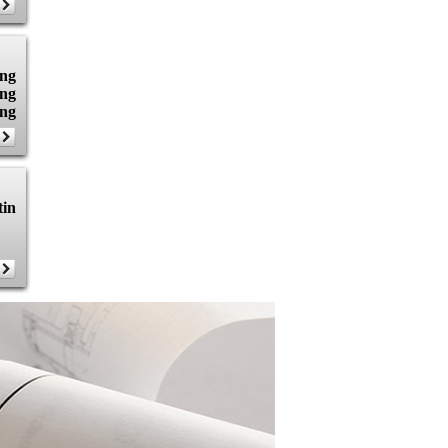
ng
ãng
ởng
tin