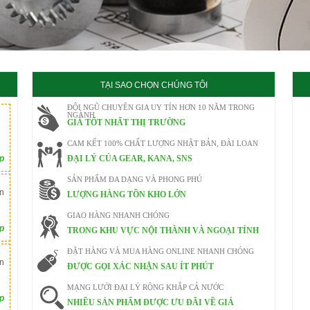
TẠI SAO CHỌN CHÚNG TÔI
ĐỘI NGŨ CHUYÊN GIA UY TÍN HƠN 10 NĂM TRONG
NGÀNH
GIÁ TỐT NHẤT THỊ TRƯỜNG
CAM KẾT 100% CHẤT LƯỢNG NHẬT BẢN, ĐÀI LOAN
ếp
ĐẠI LÝ CỦA GEAR, KANA, SNS
SẢN PHẨM ĐA DẠNG VÀ PHONG PHÚ
n
LƯỢNG HÀNG TỒN KHO LỚN
GIAO HÀNG NHANH CHÓNG
ếp
TRONG KHU VỰC NỘI THÀNH VÀ NGOẠI TỈNH
ĐẶT HÀNG VÀ MUA HÀNG ONLINE NHANH CHÓNG
n
ĐƯỢC GỌI XÁC NHẬN SAU ÍT PHÚT
MẠNG LƯỚI ĐẠI LÝ RỘNG KHẮP CẢ NƯỚC
ếp
NHIỀU SẢN PHẨM ĐƯỢC ƯU ĐÃI VỀ GIÁ