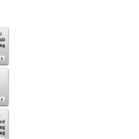
g
tất
ưng
p
 cơ
ọng
ông