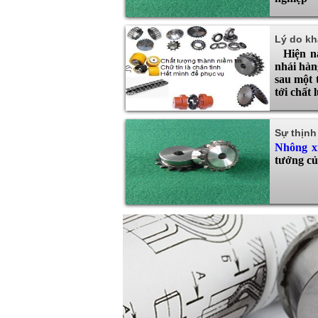
Lý do kh
Hiện na
nhái hàn
sau một 
tới chất 
Sự thịnh
Nhông x
tưởng củ