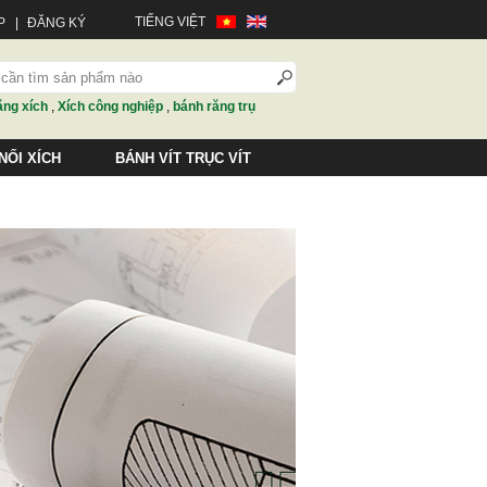
TIẾNG VIỆT
P
|
ĐĂNG KÝ
ăng xích
,
Xích công nghiệp
,
bánh răng trụ
NỐI XÍCH
BÁNH VÍT TRỤC VÍT