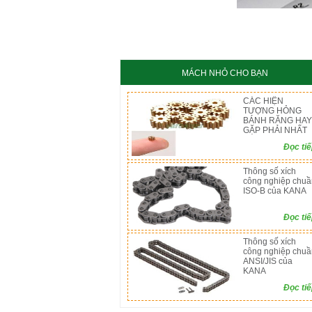
KC8020
HT8
MÁCH NHỎ CHO BẠN
CÁC HIỆN
TƯỢNG HỎNG
BÁNH RĂNG HAY
GẶP PHẢI NHẤT
Đọc ti
Thông số xích
công nghiệp chuầ
ISO-B của KANA
Đọc ti
Thông số xích
công nghiệp chuầ
ANSI/JIS của
KANA
Đọc ti