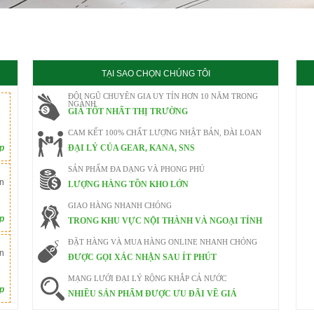
020
TẠI SAO CHỌN CHÚNG TÔI
ĐỘI NGŨ CHUYÊN GIA UY TÍN HƠN 10 NĂM TRONG
NGÀNH
GIÁ TỐT NHẤT THỊ TRƯỜNG
CAM KẾT 100% CHẤT LƯỢNG NHẬT BẢN, ĐÀI LOAN
ếp
ĐẠI LÝ CỦA GEAR, KANA, SNS
SẢN PHẨM ĐA DẠNG VÀ PHONG PHÚ
n
LƯỢNG HÀNG TỒN KHO LỚN
GIAO HÀNG NHANH CHÓNG
ếp
TRONG KHU VỰC NỘI THÀNH VÀ NGOẠI TỈNH
ĐẶT HÀNG VÀ MUA HÀNG ONLINE NHANH CHÓNG
n
ĐƯỢC GỌI XÁC NHẬN SAU ÍT PHÚT
MẠNG LƯỚI ĐẠI LÝ RỘNG KHẮP CẢ NƯỚC
ếp
NHIỀU SẢN PHẨM ĐƯỢC ƯU ĐÃI VỀ GIÁ