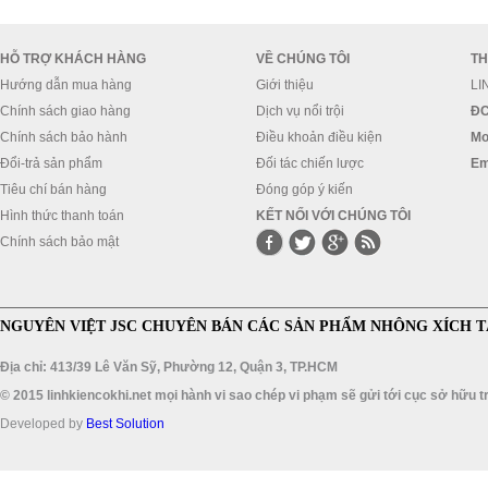
HỖ TRỢ KHÁCH HÀNG
VỀ CHÚNG TÔI
TH
Hướng dẫn mua hàng
Giới thiệu
LI
Chính sách giao hàng
Dịch vụ nổi trội
ĐC
Chính sách bảo hành
Điều khoản điều kiện
Mo
Đổi-trả sản phẩm
Đối tác chiến lược
Em
Tiêu chí bán hàng
Đóng góp ý kiến
Hình thức thanh toán
KẾT NỐI VỚI CHÚNG TÔI
Chính sách bảo mật
NGUYÊN VIỆT JSC CHUYÊN BÁN CÁC SẢN PHẨM NHÔNG XÍCH T
Địa chỉ: 413/39 Lê Văn Sỹ, Phường 12, Quận 3, TP.HCM
© 2015 linhkiencokhi.net mọi hành vi sao chép vi phạm sẽ gửi tới cục sở hữu tr
Developed by
Best Solution