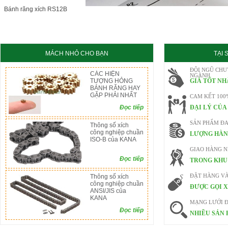
KC8020
HT8020
Bánh răng xích RS12B
MÁCH NHỎ CHO BẠN
TẠI
ĐỘI NGŨ CHU
CÁC HIỆN
NGÀNH
TƯỢNG HỎNG
GIÁ TỐT NH
BÁNH RĂNG HAY
GẶP PHẢI NHẤT
CAM KẾT 100
Đọc tiếp
ĐẠI LÝ CỦA
SẢN PHẨM ĐA
Thông số xích
công nghiệp chuần
LƯỢNG HÀN
ISO-B của KANA
GIAO HÀNG 
Đọc tiếp
TRONG KHU 
Thông số xích
ĐẶT HÀNG V
công nghiệp chuần
ĐƯỢC GỌI X
ANSI/JIS của
KANA
MẠNG LƯỚI Đ
Đọc tiếp
NHIỀU SẢN 