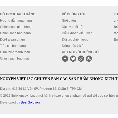
HỖ TRỢ KHÁCH HÀNG
VỀ CHÚNG TÔI
TH
Hướng dẫn mua hàng
Giới thiệu
LI
Chính sách giao hàng
Dịch vụ nổi trội
ĐC
Chính sách bảo hành
Điều khoản điều kiện
Mo
Đổi-trả sản phẩm
Đối tác chiến lược
Em
Tiêu chí bán hàng
Đóng góp ý kiến
Hình thức thanh toán
KẾT NỐI VỚI CHÚNG TÔI
Chính sách bảo mật
NGUYÊN VIỆT JSC CHUYÊN BÁN CÁC SẢN PHẨM NHÔNG XÍCH T
Địa chỉ: 413/39 Lê Văn Sỹ, Phường 12, Quận 3, TP.HCM
© 2015 linhkiencokhi.net mọi hành vi sao chép vi phạm sẽ gửi tới cục sở hữu tr
Developed by
Best Solution