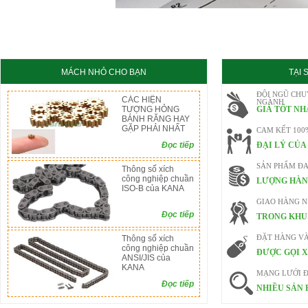
KC8020
HT8020
MÁCH NHỎ CHO BẠN
TẠI
ĐỘI NGŨ CHU
CÁC HIỆN
NGÀNH
TƯỢNG HỎNG
GIÁ TỐT NH
BÁNH RĂNG HAY
GẶP PHẢI NHẤT
CAM KẾT 100
Đọc tiếp
ĐẠI LÝ CỦA
SẢN PHẨM ĐA
Thông số xích
công nghiệp chuần
LƯỢNG HÀN
ISO-B của KANA
GIAO HÀNG 
Đọc tiếp
TRONG KHU 
Thông số xích
ĐẶT HÀNG V
công nghiệp chuần
ĐƯỢC GỌI X
ANSI/JIS của
KANA
MẠNG LƯỚI Đ
Đọc tiếp
NHIỀU SẢN 