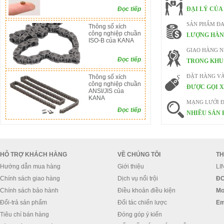
Đọc tiếp
ĐẠI LÝ CỦA
SẢN PHẨM ĐA
Thông số xích
công nghiệp chuần
LƯỢNG HÀN
ISO-B của KANA
GIAO HÀNG 
Đọc tiếp
TRONG KHU 
Thông số xích
ĐẶT HÀNG V
công nghiệp chuần
ĐƯỢC GỌI X
ANSI/JIS của
KANA
MẠNG LƯỚI Đ
Đọc tiếp
NHIỀU SẢN 
HỖ TRỢ KHÁCH HÀNG
VỀ CHÚNG TÔI
TH
Hướng dẫn mua hàng
Giới thiệu
LI
Chính sách giao hàng
Dịch vụ nổi trội
ĐC
Chính sách bảo hành
Điều khoản điều kiện
Mo
Đổi-trả sản phẩm
Đối tác chiến lược
Em
Tiêu chí bán hàng
Đóng góp ý kiến