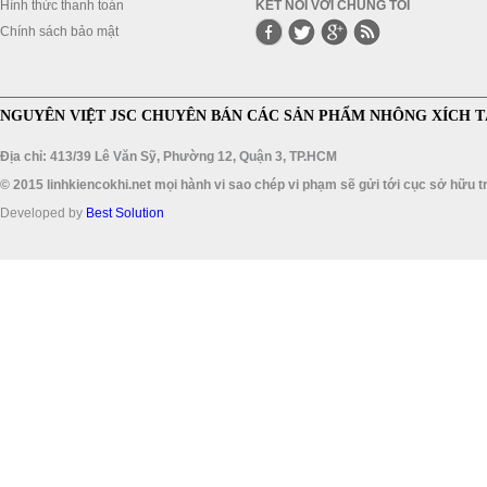
Hình thức thanh toán
KẾT NỐI VỚI CHÚNG TÔI
Chính sách bảo mật
NGUYÊN VIỆT JSC CHUYÊN BÁN CÁC SẢN PHẨM NHÔNG XÍCH T
Địa chỉ: 413/39 Lê Văn Sỹ, Phường 12, Quận 3, TP.HCM
© 2015 linhkiencokhi.net mọi hành vi sao chép vi phạm sẽ gửi tới cục sở hữu tr
Developed by
Best Solution