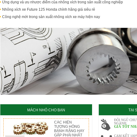
Ứng dụng và ưu nhược điểm của nhông xích trong sản xuất công nghiệp
Nhông xích xe Future 125 Honda chính hãng giá siêu rẻ
Công nghệ mới trong sản xuất nhông xích xe máy hiện nay
MÁCH NHỎ CHO BẠN
TẠI
ĐỘI NGŨ CHU
CÁC HIỆN
NGÀNH
TƯỢNG HỎNG
GIÁ TỐT NH
BÁNH RĂNG HAY
GẶP PHẢI NHẤT
CAM KẾT 100