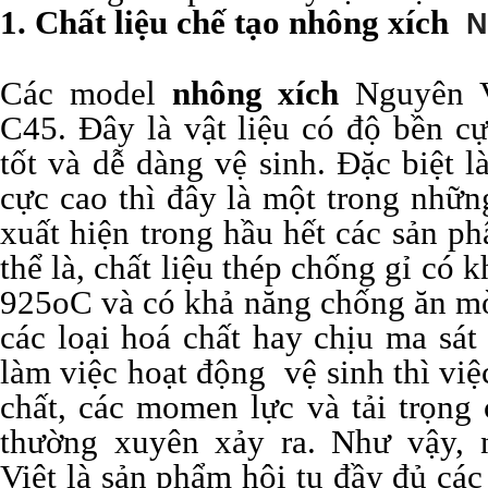
KC8020
HT8020
1. Chất liệu chế tạo nhông xích
N
Các model
nhông xích
Nguyên V
C45. Đây là vật liệu có độ bền c
tốt và dễ dàng vệ sinh. Đặc biệt l
cực cao thì đây là một trong nhữn
xuất hiện trong hầu hết các sản 
thể là, chất liệu thép chống gỉ có 
925oC và có khả năng chống ăn mòn
các loại hoá chất hay chịu ma sát 
làm việc hoạt động vệ sinh thì việc
chất, các momen lực và tải trọng 
thường xuyên xảy ra. Như vậy,
Việt là sản phẩm hội tụ đầy đủ các