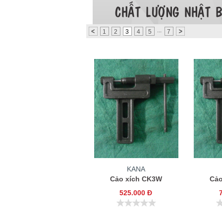
...
1
2
3
4
5
7
KANA
Cảo xích CK3W
Cảo
525.000 Đ