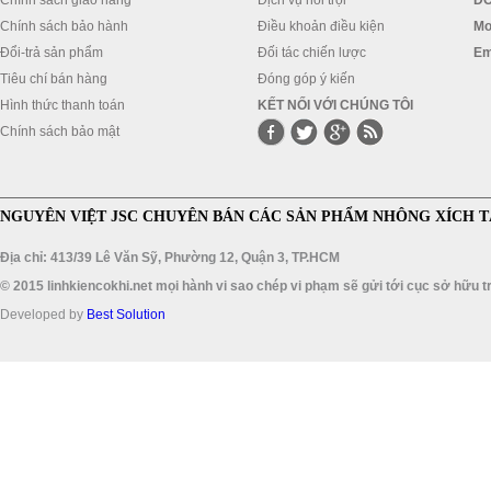
Chính sách giao hàng
Dịch vụ nổi trội
ĐC
Chính sách bảo hành
Điều khoản điều kiện
Mo
Đổi-trả sản phẩm
Đối tác chiến lược
Em
Tiêu chí bán hàng
Đóng góp ý kiến
Hình thức thanh toán
KẾT NỐI VỚI CHÚNG TÔI
Chính sách bảo mật
NGUYÊN VIỆT JSC CHUYÊN BÁN CÁC SẢN PHẨM NHÔNG XÍCH T
Địa chỉ: 413/39 Lê Văn Sỹ, Phường 12, Quận 3, TP.HCM
© 2015 linhkiencokhi.net mọi hành vi sao chép vi phạm sẽ gửi tới cục sở hữu tr
Developed by
Best Solution