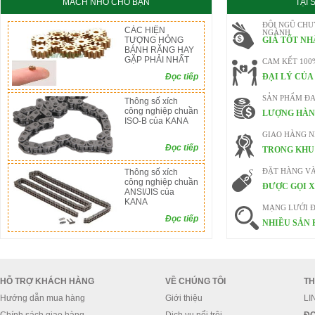
MÁCH NHỎ CHO BẠN
TẠI
ĐỘI NGŨ CHU
CÁC HIỆN
NGÀNH
TƯỢNG HỎNG
GIÁ TỐT NH
BÁNH RĂNG HAY
GẶP PHẢI NHẤT
CAM KẾT 100
Đọc tiếp
ĐẠI LÝ CỦA
SẢN PHẨM ĐA
Thông số xích
công nghiệp chuần
LƯỢNG HÀN
ISO-B của KANA
GIAO HÀNG 
Đọc tiếp
TRONG KHU 
Thông số xích
ĐẶT HÀNG V
công nghiệp chuần
ĐƯỢC GỌI X
ANSI/JIS của
KANA
MẠNG LƯỚI Đ
Đọc tiếp
NHIỀU SẢN 
HỖ TRỢ KHÁCH HÀNG
VỀ CHÚNG TÔI
TH
Hướng dẫn mua hàng
Giới thiệu
LI