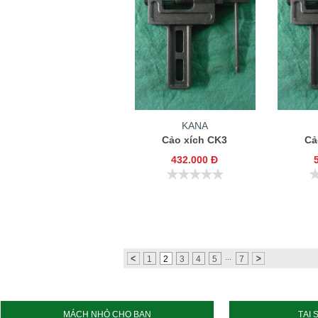
KANA
Cảo xích CK3
Cả
432.000 Đ
...
1
2
3
4
5
7
MÁCH NHỎ CHO BẠN
TẠI