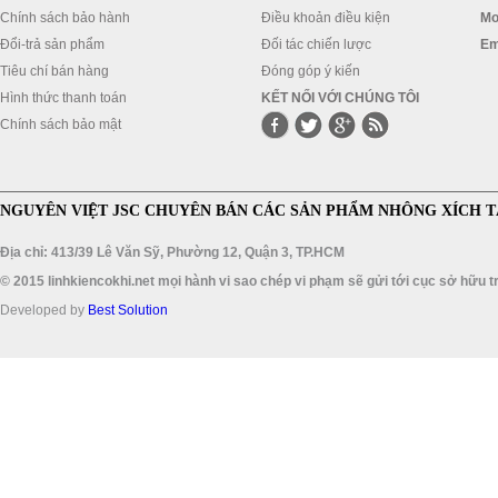
Chính sách bảo hành
Điều khoản điều kiện
Mo
Đổi-trả sản phẩm
Đối tác chiến lược
Em
Tiêu chí bán hàng
Đóng góp ý kiến
Hình thức thanh toán
KẾT NỐI VỚI CHÚNG TÔI
Chính sách bảo mật
NGUYÊN VIỆT JSC CHUYÊN BÁN CÁC SẢN PHẨM NHÔNG XÍCH T
Địa chỉ: 413/39 Lê Văn Sỹ, Phường 12, Quận 3, TP.HCM
© 2015 linhkiencokhi.net mọi hành vi sao chép vi phạm sẽ gửi tới cục sở hữu tr
Developed by
Best Solution