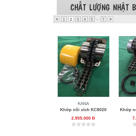
...
1
2
3
4
5
7
KANA
Khớp nối xích KC8020
Khớp n
2.955.000 Đ
7