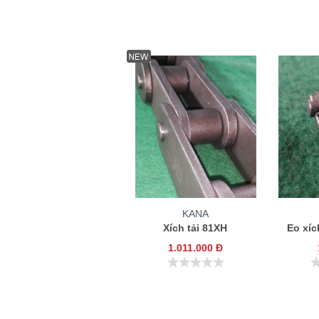
KANA
Xích tải 81XH
Eo xí
1.011.000 Đ