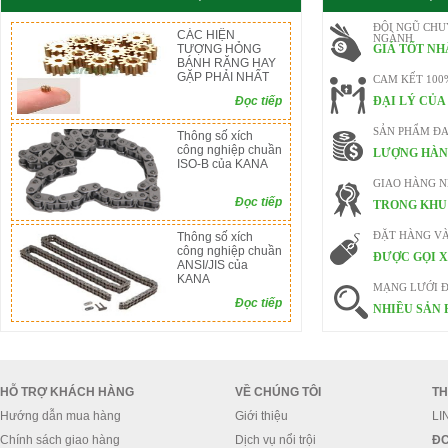
ĐỘI NGŨ CHU
CÁC HIỆN
NGÀNH
TƯỢNG HỎNG
GIÁ TỐT NH
BÁNH RĂNG HAY
GẶP PHẢI NHẤT
CAM KẾT 100
Đọc tiếp
ĐẠI LÝ CỦA
SẢN PHẨM ĐA
Thông số xích
công nghiệp chuần
LƯỢNG HÀN
ISO-B của KANA
GIAO HÀNG 
Đọc tiếp
TRONG KHU 
Thông số xích
ĐẶT HÀNG V
công nghiệp chuần
ĐƯỢC GỌI X
ANSI/JIS của
KANA
MẠNG LƯỚI Đ
Đọc tiếp
NHIỀU SẢN 
HỖ TRỢ KHÁCH HÀNG
VỀ CHÚNG TÔI
TH
Hướng dẫn mua hàng
Giới thiệu
LI
Chính sách giao hàng
Dịch vụ nổi trội
ĐC