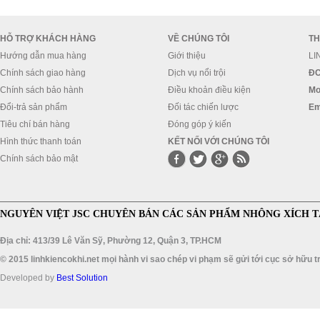
HỖ TRỢ KHÁCH HÀNG
VỀ CHÚNG TÔI
TH
Hướng dẫn mua hàng
Giới thiệu
LI
Chính sách giao hàng
Dịch vụ nổi trội
ĐC
Chính sách bảo hành
Điều khoản điều kiện
Mo
Đổi-trả sản phẩm
Đối tác chiến lược
Em
Tiêu chí bán hàng
Đóng góp ý kiến
Hình thức thanh toán
KẾT NỐI VỚI CHÚNG TÔI
Chính sách bảo mật
NGUYÊN VIỆT JSC CHUYÊN BÁN CÁC SẢN PHẨM NHÔNG XÍCH T
Địa chỉ: 413/39 Lê Văn Sỹ, Phường 12, Quận 3, TP.HCM
© 2015 linhkiencokhi.net mọi hành vi sao chép vi phạm sẽ gửi tới cục sở hữu tr
Developed by
Best Solution