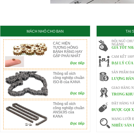
KC8020
HT8020
MÁCH NHỎ CHO BẠN
TẠI
ĐỘI NGŨ CHU
CÁC HIỆN
NGÀNH
TƯỢNG HỎNG
GIÁ TỐT NH
BÁNH RĂNG HAY
GẶP PHẢI NHẤT
CAM KẾT 100
Đọc tiếp
ĐẠI LÝ CỦA
SẢN PHẨM ĐA
Thông số xích
công nghiệp chuần
LƯỢNG HÀN
ISO-B của KANA
GIAO HÀNG 
Đọc tiếp
TRONG KHU 
Thông số xích
ĐẶT HÀNG V
công nghiệp chuần
ĐƯỢC GỌI X
ANSI/JIS của
KANA
MẠNG LƯỚI Đ
Đọc tiếp
NHIỀU SẢN 