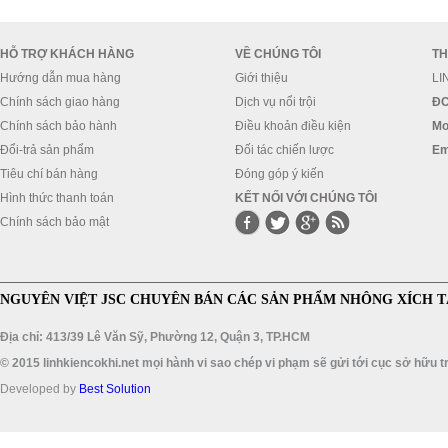
HỖ TRỢ KHÁCH HÀNG
VỀ CHÚNG TÔI
TH
Hướng dẫn mua hàng
Giới thiệu
LI
Chính sách giao hàng
Dịch vụ nổi trội
ĐC
Chính sách bảo hành
Điều khoản điều kiện
Mo
Đổi-trả sản phẩm
Đối tác chiến lược
Em
Tiêu chí bán hàng
Đóng góp ý kiến
Hình thức thanh toán
KẾT NỐI VỚI CHÚNG TÔI
Chính sách bảo mật
NGUYÊN VIỆT JSC CHUYÊN BÁN CÁC SẢN PHẨM NHÔNG XÍCH T
Địa chỉ: 413/39 Lê Văn Sỹ, Phường 12, Quận 3, TP.HCM
© 2015 linhkiencokhi.net mọi hành vi sao chép vi phạm sẽ gửi tới cục sở hữu tr
Developed by
Best Solution