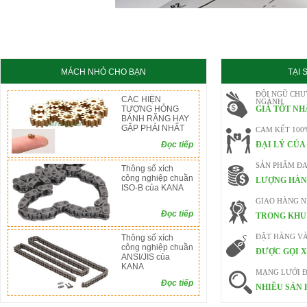
KC8020
HT8020
MÁCH NHỎ CHO BẠN
TẠI
ĐỘI NGŨ CHU
CÁC HIỆN
NGÀNH
TƯỢNG HỎNG
GIÁ TỐT NH
BÁNH RĂNG HAY
GẶP PHẢI NHẤT
CAM KẾT 100
Đọc tiếp
ĐẠI LÝ CỦA
SẢN PHẨM ĐA
Thông số xích
công nghiệp chuần
LƯỢNG HÀN
ISO-B của KANA
GIAO HÀNG 
Đọc tiếp
TRONG KHU 
Thông số xích
ĐẶT HÀNG V
công nghiệp chuần
ĐƯỢC GỌI X
ANSI/JIS của
KANA
MẠNG LƯỚI Đ
Đọc tiếp
NHIỀU SẢN 