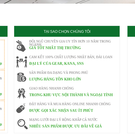
020
TẠI SAO CHỌN CHÚNG TÔI
ĐỘI NGŨ CHUYÊN GIA UY TÍN HƠN 10 NĂM TRONG
NGÀNH
GIÁ TỐT NHẤT THỊ TRƯỜNG
CAM KẾT 100% CHẤT LƯỢNG NHẬT BẢN, ĐÀI LOAN
ếp
ĐẠI LÝ CỦA GEAR, KANA, SNS
SẢN PHẨM ĐA DẠNG VÀ PHONG PHÚ
n
LƯỢNG HÀNG TỒN KHO LỚN
GIAO HÀNG NHANH CHÓNG
ếp
TRONG KHU VỰC NỘI THÀNH VÀ NGOẠI TỈNH
ĐẶT HÀNG VÀ MUA HÀNG ONLINE NHANH CHÓNG
n
ĐƯỢC GỌI XÁC NHẬN SAU ÍT PHÚT
MẠNG LƯỚI ĐẠI LÝ RỘNG KHẮP CẢ NƯỚC
ếp
NHIỀU SẢN PHẨM ĐƯỢC ƯU ĐÃI VỀ GIÁ