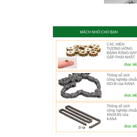
KC8020
HT8
MÁCH NHỎ CHO BẠN
CÁC HIỆN
TƯỢNG HỎNG
BÁNH RĂNG HAY
GẶP PHẢI NHẤT
Đọc ti
Thông số xích
công nghiệp chuầ
ISO-B của KANA
Đọc ti
Thông số xích
công nghiệp chuầ
ANSI/JIS của
KANA
Đọc ti