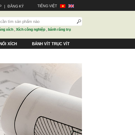
TIẾNG VIỆT
P
|
ĐĂNG KÝ
ăng xích
,
Xích công nghiệp
,
bánh răng trụ
NỐI XÍCH
BÁNH VÍT TRỤC VÍT